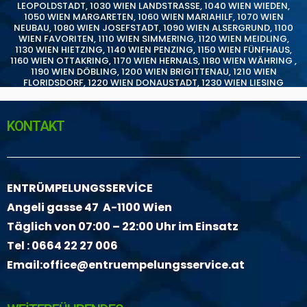
LEOPOLDSTADT
,
1030 WIEN LANDSTRASSE
,
1040 WIEN WIEDEN
,
1050 WIEN MARGARETEN
,
1060 WIEN MARIAHILF
,
1070 WIEN
NEUBAU
,
1080 WIEN JOSEFSTADT
,
1090 WIEN ALSERGRUND
,
1100
WIEN FAVORITEN
,
1110 WIEN SIMMERING
,
1120 WIEN MEIDLING
,
1130 WIEN HIETZING
,
1140 WIEN PENZING
,
1150 WIEN FÜNFHAUS
,
1160 WIEN OTTAKRING
,
1170 WIEN HERNALS
,
1180 WIEN WÄHRING
,
1190 WIEN DÖBLING
,
1200 WIEN BRIGITTENAU
,
1210 WIEN
FLORIDSDORF
,
1220 WIEN DONAUSTADT
,
1230 WIEN LIESING
KONTAKT
ENTRÜMPELUNGSSERVİCE
Angeli gasse 47 A-1100 Wien
Täglich von 07:00 – 22:00 Uhr im Einsatz
Tel :
0664 22 27 006
Email:
office@entruempelungsservice.at