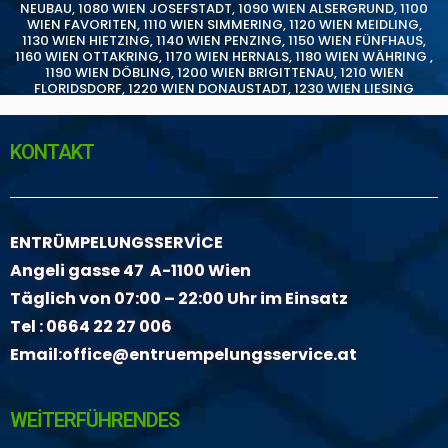
NEUBAU
,
1080 WIEN JOSEFSTADT
,
1090 WIEN ALSERGRUND
,
1100
WIEN FAVORITEN
,
1110 WIEN SIMMERING
,
1120 WIEN MEIDLING
,
1130 WIEN HIETZING
,
1140 WIEN PENZING
,
1150 WIEN FÜNFHAUS
,
1160 WIEN OTTAKRING
,
1170 WIEN HERNALS
,
1180 WIEN WÄHRING
,
1190 WIEN DÖBLING
,
1200 WIEN BRIGITTENAU
,
1210 WIEN
FLORIDSDORF
,
1220 WIEN DONAUSTADT
,
1230 WIEN LIESING
KONTAKT
ENTRÜMPELUNGSSERVİCE
Angeli gasse 47 A-1100 Wien
Täglich von 07:00 – 22:00 Uhr im Einsatz
Tel :
0664 22 27 006
Email:
office@entruempelungsservice.at
WEİTERFÜHRENDES