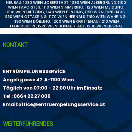
NEUBAU
,
1080 WIEN JOSEFSTADT
,
1090 WIEN ALSERGRUND
,
1100
WIEN FAVORITEN
,
1110 WIEN SIMMERING
,
1120 WIEN MEIDLING
,
1130 WIEN HIETZING
,
1140 WIEN PENZING
,
1150 WIEN FÜNFHAUS
,
1160 WIEN OTTAKRING
,
1170 WIEN HERNALS
,
1180 WIEN WÄHRING
,
1190 WIEN DÖBLING
,
1200 WIEN BRIGITTENAU
,
1210 WIEN
FLORIDSDORF
,
1220 WIEN DONAUSTADT
,
1230 WIEN LIESING
KONTAKT
ENTRÜMPELUNGSSERVİCE
Angeli gasse 47 A-1100 Wien
Täglich von 07:00 – 22:00 Uhr im Einsatz
Tel :
0664 22 27 006
Email:
office@entruempelungsservice.at
WEİTERFÜHRENDES