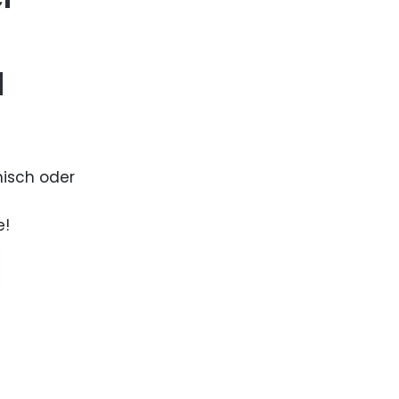
d
nisch oder
e!