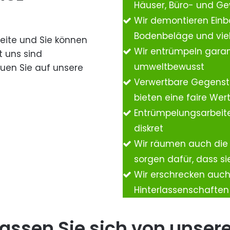
Häuser, Büro- und G
Wir demontieren Einb
Bodenbeläge und vie
Seite und Sie können
Wir entrümpeln garan
t uns sind
umweltbewusst
auen Sie auf unsere
Verwertbare Gegenst
bieten eine faire We
Entrümpelungsarbeite
diskret
Wir räumen auch die
sorgen dafür, dass si
Wir erschrecken auc
Hinterlassenschafte
assen Sie sich von unser