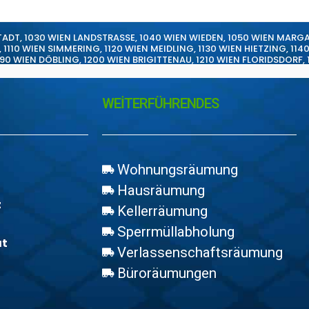
TADT
,
1030 WIEN LANDSTRASSE
,
1040 WIEN WIEDEN
,
1050 WIEN MARG
,
1110 WIEN SIMMERING
,
1120 WIEN MEIDLING
,
1130 WIEN HIETZING
,
114
190 WIEN DÖBLING
,
1200 WIEN BRIGITTENAU
,
1210 WIEN FLORIDSDORF
,
WEİTERFÜHRENDES
Wohnungsräumung
Hausräumung
z
Kellerräumung
Sperrmüllabholung
at
Verlassenschaftsräumung
Büroräumungen