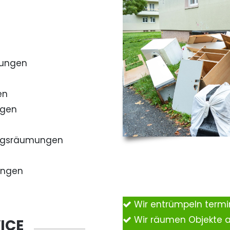
mungen
en
ngen
ngsräumungen
ungen
Wir entrümpeln term
Wir räumen Objekte 
ICE