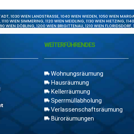
TADT
,
1030 WIEN LANDSTRASSE
,
1040 WIEN WIEDEN
,
1050 WIEN MARG
,
1110 WIEN SIMMERING
,
1120 WIEN MEIDLING
,
1130 WIEN HIETZING
,
114
190 WIEN DÖBLING
,
1200 WIEN BRIGITTENAU
,
1210 WIEN FLORIDSDORF
,
WEİTERFÜHRENDES
Wohnungsräumung
Hausräumung
z
Kellerräumung
Sperrmüllabholung
at
Verlassenschaftsräumung
Büroräumungen