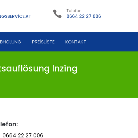
Telefon
GSSERVICE.AT
0664 22 27 006
ABHOLUNG
PREISLISTE
KONTAKT
sauflösung Inzing
lefon:
0664 22 27 006