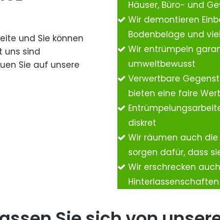
Häuser, Büro- und G
Wir demontieren Einb
Bodenbeläge und vie
Seite und Sie können
Wir entrümpeln garan
t uns sind
umweltbewusst
auen Sie auf unsere
Verwertbare Gegenst
bieten eine faire We
Entrümpelungsarbeite
diskret
Wir räumen auch die
sorgen dafür, dass si
Wir erschrecken auc
Hinterlassenschafte
assen Sie sich von unser