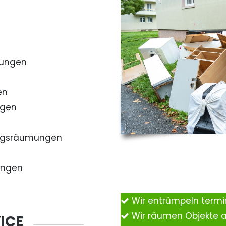
mungen
en
ngen
ngsräumungen
ungen
Wir entrümpeln term
Wir räumen Objekte 
ICE