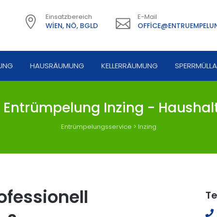
Einsatzbereich
E-Mail
WIEN, NÖ, BGLD
OFFICE@ENTRUEMPELUN
UNG
HAUSRÄUMUNG
KELLERRÄUMUNG
SPERRMÜLL
 Entrümpelung Inzing - Haushalt
Entrümpelungsservice
>
Inzing
fessionell
Te