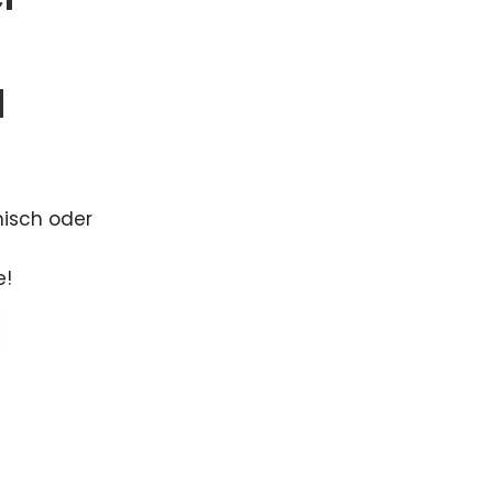
d
nisch oder
e!