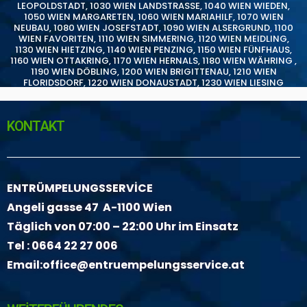
LEOPOLDSTADT
,
1030 WIEN LANDSTRASSE
,
1040 WIEN WIEDEN
,
1050 WIEN MARGARETEN
,
1060 WIEN MARIAHILF
,
1070 WIEN
NEUBAU
,
1080 WIEN JOSEFSTADT
,
1090 WIEN ALSERGRUND
,
1100
WIEN FAVORITEN
,
1110 WIEN SIMMERING
,
1120 WIEN MEIDLING
,
1130 WIEN HIETZING
,
1140 WIEN PENZING
,
1150 WIEN FÜNFHAUS
,
1160 WIEN OTTAKRING
,
1170 WIEN HERNALS
,
1180 WIEN WÄHRING
,
1190 WIEN DÖBLING
,
1200 WIEN BRIGITTENAU
,
1210 WIEN
FLORIDSDORF
,
1220 WIEN DONAUSTADT
,
1230 WIEN LIESING
KONTAKT
ENTRÜMPELUNGSSERVİCE
Angeli gasse 47 A-1100 Wien
Täglich von 07:00 – 22:00 Uhr im Einsatz
Tel :
0664 22 27 006
Email:
office@entruempelungsservice.at