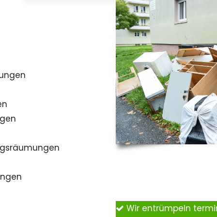
mungen
en
ngen
ngsräumungen
ungen
Wir entrümpeln term