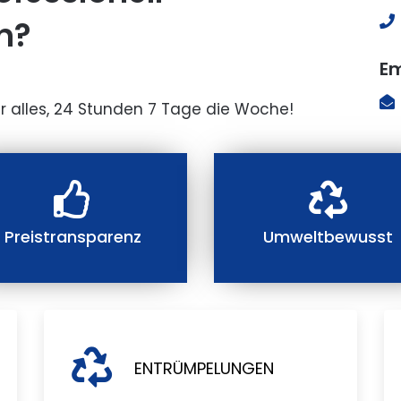
n?
Em
r alles, 24 Stunden 7 Tage die Woche!
Preistransparenz
Umweltbewusst
ENTRÜMPELUNGEN