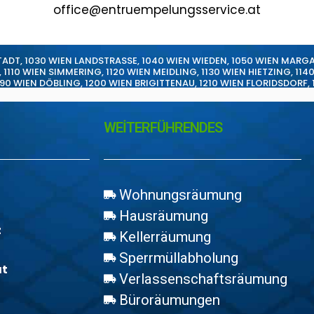
office@entruempelungsservice.at
TADT
,
1030 WIEN LANDSTRASSE
,
1040 WIEN WIEDEN
,
1050 WIEN MARG
,
1110 WIEN SIMMERING
,
1120 WIEN MEIDLING
,
1130 WIEN HIETZING
,
114
190 WIEN DÖBLING
,
1200 WIEN BRIGITTENAU
,
1210 WIEN FLORIDSDORF
,
WEİTERFÜHRENDES
Wohnungsräumung
Hausräumung
z
Kellerräumung
Sperrmüllabholung
at
Verlassenschaftsräumung
Büroräumungen