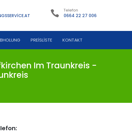
Telefon
GSSERVICE.AT
0664 22 27 006
ABHOLUNG
PREISLISTE
KONTAKT
irchen Im Traunkreis -
unkreis
lefon: