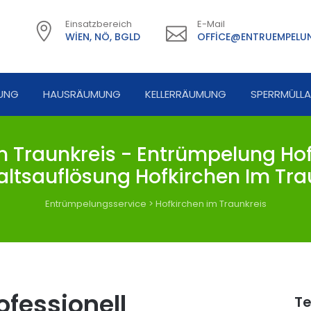
Einsatzbereich
E-Mail
WIEN, NÖ, BGLD
OFFICE@ENTRUEMPELUN
UNG
HAUSRÄUMUNG
KELLERRÄUMUNG
SPERRMÜLL
 Traunkreis - Entrümpelung Hofk
ltsauflösung Hofkirchen Im Tra
Entrümpelungsservice
>
Hofkirchen im Traunkreis
fessionell
Te