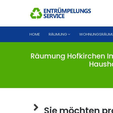
HOME
RÄUMUNG
WOHNUNGSRÄUM
Räumung Hofkirchen Im
Hausha
Sie möchten pro