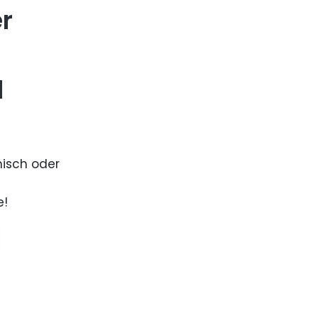
er
d
nisch oder
e!