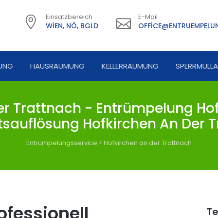
Einsatzbereich
E-Mail
WIEN, NÖ, BGLD
OFFICE@ENTRUEMPELUN
UNG
HAUSRÄUMUNG
KELLERRÄUMUNG
SPERRMÜLL
 Trattnach - Entrümpelung Hof
sauflösung Hofkirchen An Der 
Entrümpelungsservice
>
Hofkirchen an der Trattnach
fessionell
Te