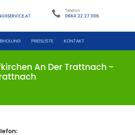
Telefon
GSSERVICE.AT
0664 22 27 006
ABHOLUNG
PREISLISTE
KONTAKT
kirchen An Der Trattnach -
Trattnach
lefon: