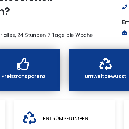
n?
Em
r alles, 24 Stunden 7 Tage die Woche!
Preistransparenz
Umweltbewusst
ENTRÜMPELUNGEN