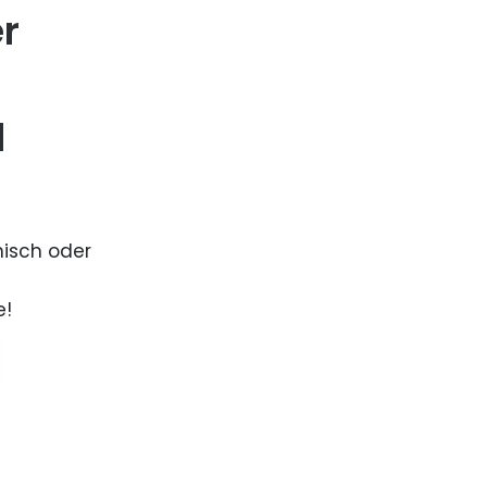
er
d
nisch oder
e!