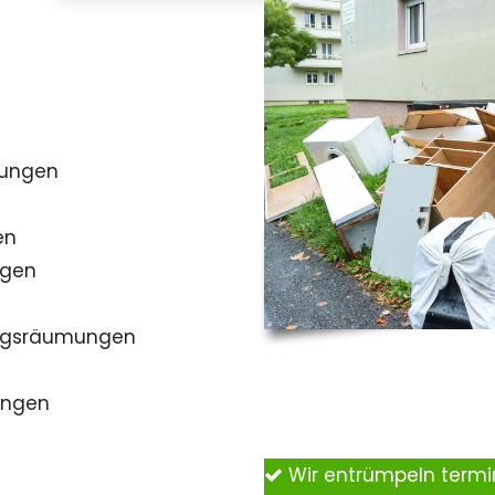
mungen
en
ngen
ngsräumungen
ungen
Wir entrümpeln term