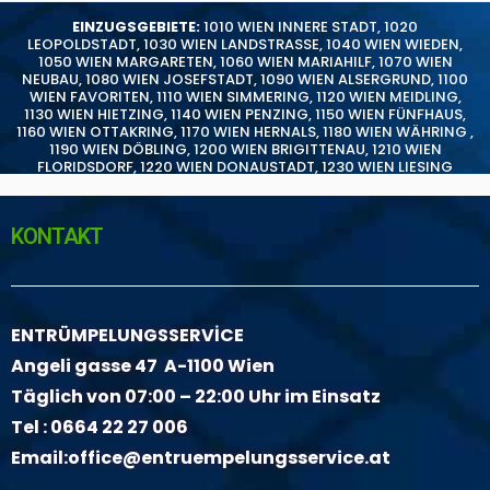
EINZUGSGEBIETE:
1010 WIEN INNERE STADT
,
1020
LEOPOLDSTADT
,
1030 WIEN LANDSTRASSE
,
1040 WIEN WIEDEN
,
1050 WIEN MARGARETEN
,
1060 WIEN MARIAHILF
,
1070 WIEN
NEUBAU
,
1080 WIEN JOSEFSTADT
,
1090 WIEN ALSERGRUND
,
1100
WIEN FAVORITEN
,
1110 WIEN SIMMERING
,
1120 WIEN MEIDLING
,
1130 WIEN HIETZING
,
1140 WIEN PENZING
,
1150 WIEN FÜNFHAUS
,
1160 WIEN OTTAKRING
,
1170 WIEN HERNALS
,
1180 WIEN WÄHRING
,
1190 WIEN DÖBLING
,
1200 WIEN BRIGITTENAU
,
1210 WIEN
FLORIDSDORF
,
1220 WIEN DONAUSTADT
,
1230 WIEN LIESING
KONTAKT
ENTRÜMPELUNGSSERVİCE
Angeli gasse 47 A-1100 Wien
Täglich von 07:00 – 22:00 Uhr im Einsatz
Tel :
0664 22 27 006
Email:
office@entruempelungsservice.at