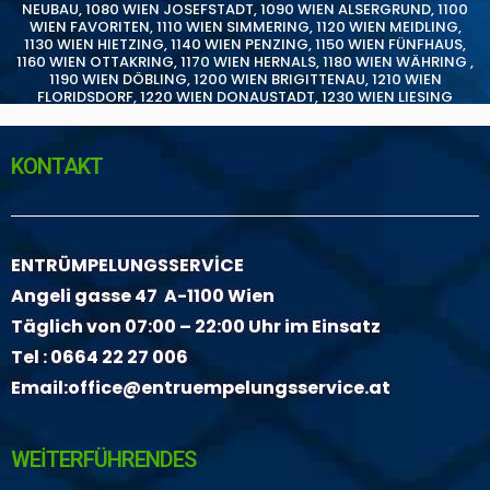
NEUBAU
,
1080 WIEN JOSEFSTADT
,
1090 WIEN ALSERGRUND
,
1100
WIEN FAVORITEN
,
1110 WIEN SIMMERING
,
1120 WIEN MEIDLING
,
1130 WIEN HIETZING
,
1140 WIEN PENZING
,
1150 WIEN FÜNFHAUS
,
1160 WIEN OTTAKRING
,
1170 WIEN HERNALS
,
1180 WIEN WÄHRING
,
1190 WIEN DÖBLING
,
1200 WIEN BRIGITTENAU
,
1210 WIEN
FLORIDSDORF
,
1220 WIEN DONAUSTADT
,
1230 WIEN LIESING
KONTAKT
ENTRÜMPELUNGSSERVİCE
Angeli gasse 47 A-1100 Wien
Täglich von 07:00 – 22:00 Uhr im Einsatz
Tel :
0664 22 27 006
Email:
office@entruempelungsservice.at
WEİTERFÜHRENDES