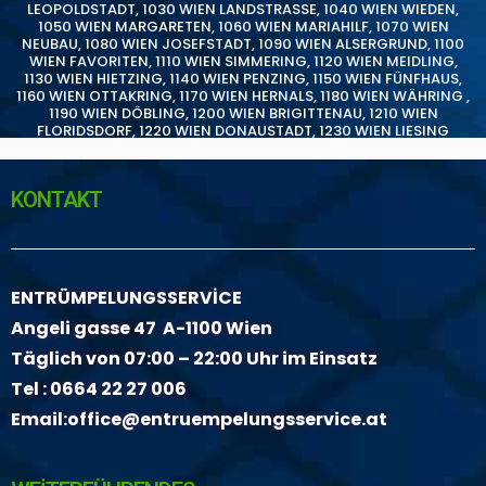
LEOPOLDSTADT
,
1030 WIEN LANDSTRASSE
,
1040 WIEN WIEDEN
,
1050 WIEN MARGARETEN
,
1060 WIEN MARIAHILF
,
1070 WIEN
NEUBAU
,
1080 WIEN JOSEFSTADT
,
1090 WIEN ALSERGRUND
,
1100
WIEN FAVORITEN
,
1110 WIEN SIMMERING
,
1120 WIEN MEIDLING
,
1130 WIEN HIETZING
,
1140 WIEN PENZING
,
1150 WIEN FÜNFHAUS
,
1160 WIEN OTTAKRING
,
1170 WIEN HERNALS
,
1180 WIEN WÄHRING
,
1190 WIEN DÖBLING
,
1200 WIEN BRIGITTENAU
,
1210 WIEN
FLORIDSDORF
,
1220 WIEN DONAUSTADT
,
1230 WIEN LIESING
KONTAKT
ENTRÜMPELUNGSSERVİCE
Angeli gasse 47 A-1100 Wien
Täglich von 07:00 – 22:00 Uhr im Einsatz
Tel :
0664 22 27 006
Email:
office@entruempelungsservice.at