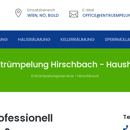
Einsatzbereich
E-Mail
WIEN, NÖ, BGLD
OFFICE@ENTRUEMPELUN
UNG
HAUSRÄUMUNG
KELLERRÄUMUNG
SPERRMÜLL
trümpelung Hirschbach - Haush
Entrümpelungsservice
>
Hirschbach
fessionell
Te