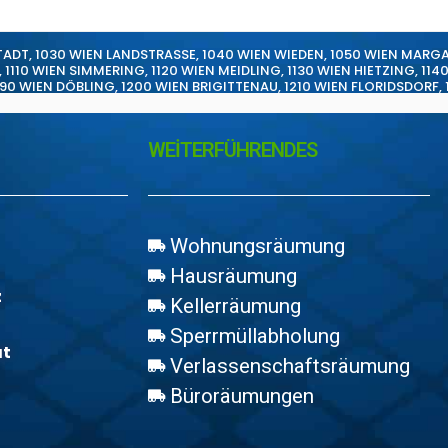
TADT
,
1030 WIEN LANDSTRASSE
,
1040 WIEN WIEDEN
,
1050 WIEN MARG
,
1110 WIEN SIMMERING
,
1120 WIEN MEIDLING
,
1130 WIEN HIETZING
,
114
190 WIEN DÖBLING
,
1200 WIEN BRIGITTENAU
,
1210 WIEN FLORIDSDORF
,
WEİTERFÜHRENDES
Wohnungsräumung
Hausräumung
z
Kellerräumung
Sperrmüllabholung
at
Verlassenschaftsräumung
Büroräumungen