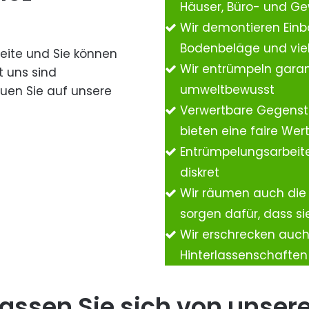
Häuser, Büro- und G
Wir demontieren Einb
Bodenbeläge und vie
Seite und Sie können
Wir entrümpeln garan
t uns sind
umweltbewusst
auen Sie auf unsere
Verwertbare Gegenst
bieten eine faire We
Entrümpelungsarbeite
diskret
Wir räumen auch die
sorgen dafür, dass si
Wir erschrecken auc
Hinterlassenschafte
assen Sie sich von unser