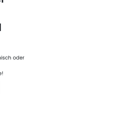
d
nisch oder
e!