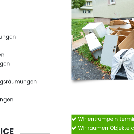
mungen
en
ngen
ngsräumungen
ungen
Wir entrümpeln term
Wir räumen Objekte 
ICE