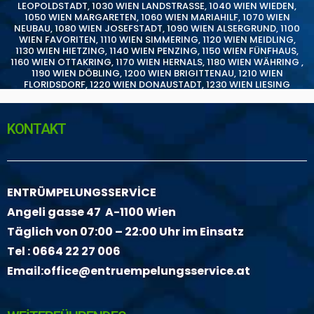
LEOPOLDSTADT
,
1030 WIEN LANDSTRASSE
,
1040 WIEN WIEDEN
,
1050 WIEN MARGARETEN
,
1060 WIEN MARIAHILF
,
1070 WIEN
NEUBAU
,
1080 WIEN JOSEFSTADT
,
1090 WIEN ALSERGRUND
,
1100
WIEN FAVORITEN
,
1110 WIEN SIMMERING
,
1120 WIEN MEIDLING
,
1130 WIEN HIETZING
,
1140 WIEN PENZING
,
1150 WIEN FÜNFHAUS
,
1160 WIEN OTTAKRING
,
1170 WIEN HERNALS
,
1180 WIEN WÄHRING
,
1190 WIEN DÖBLING
,
1200 WIEN BRIGITTENAU
,
1210 WIEN
FLORIDSDORF
,
1220 WIEN DONAUSTADT
,
1230 WIEN LIESING
KONTAKT
ENTRÜMPELUNGSSERVİCE
Angeli gasse 47 A-1100 Wien
Täglich von 07:00 – 22:00 Uhr im Einsatz
Tel :
0664 22 27 006
Email:
office@entruempelungsservice.at