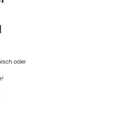
d
nisch oder
e!