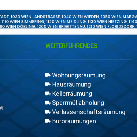
TADT
,
1030 WIEN LANDSTRASSE
,
1040 WIEN WIEDEN
,
1050 WIEN MARG
,
1110 WIEN SIMMERING
,
1120 WIEN MEIDLING
,
1130 WIEN HIETZING
,
114
190 WIEN DÖBLING
,
1200 WIEN BRIGITTENAU
,
1210 WIEN FLORIDSDORF
,
WEİTERFÜHRENDES
Wohnungsräumung
Hausräumung
z
Kellerräumung
Sperrmüllabholung
at
Verlassenschaftsräumung
Büroräumungen