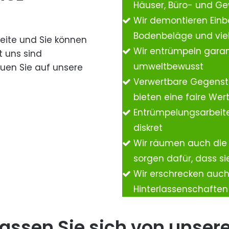
Häuser, Büro- und G
Wir demontieren Einb
Bodenbeläge und vie
Seite und Sie können
Wir entrümpeln garan
t uns sind
umweltbewusst
auen Sie auf unsere
Verwertbare Gegenst
bieten eine faire We
Entrümpelungsarbeite
diskret
Wir räumen auch die
sorgen dafür, dass si
Wir erschrecken auc
Hinterlassenschafte
assen Sie sich von unser