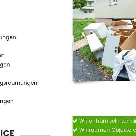
mungen
en
ngen
ngsräumungen
ungen
Wir entrümpeln term
Wir räumen Objekte 
ICE