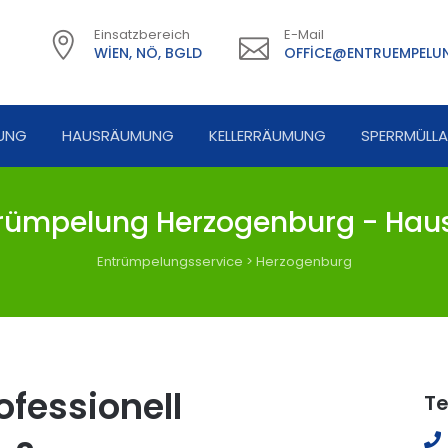
Einsatzbereich
E-Mail
WIEN, NÖ, BGLD
OFFICE@ENTRUEMPELUN
UNG
HAUSRÄUMUNG
KELLERRÄUMUNG
SPERRMÜLL
rümpelung Herzogenburg - Haus
Entrümpelungsservice
>
Herzogenburg
fessionell
Te