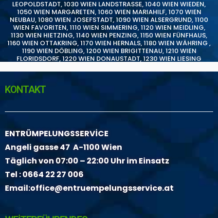
LEOPOLDSTADT
,
1030 WIEN LANDSTRASSE
,
1040 WIEN WIEDEN
,
1050 WIEN MARGARETEN
,
1060 WIEN MARIAHILF
,
1070 WIEN
NEUBAU
,
1080 WIEN JOSEFSTADT
,
1090 WIEN ALSERGRUND
,
1100
WIEN FAVORITEN
,
1110 WIEN SIMMERING
,
1120 WIEN MEIDLING
,
1130 WIEN HIETZING
,
1140 WIEN PENZING
,
1150 WIEN FÜNFHAUS
,
1160 WIEN OTTAKRING
,
1170 WIEN HERNALS
,
1180 WIEN WÄHRING
,
1190 WIEN DÖBLING
,
1200 WIEN BRIGITTENAU
,
1210 WIEN
FLORIDSDORF
,
1220 WIEN DONAUSTADT
,
1230 WIEN LIESING
KONTAKT
ENTRÜMPELUNGSSERVİCE
Angeli gasse 47 A-1100 Wien
Täglich von 07:00 – 22:00 Uhr im Einsatz
Tel :
0664 22 27 006
Email:
office@entruempelungsservice.at