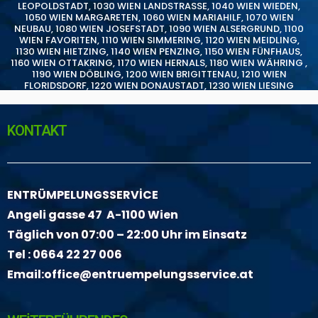
LEOPOLDSTADT
,
1030 WIEN LANDSTRASSE
,
1040 WIEN WIEDEN
,
1050 WIEN MARGARETEN
,
1060 WIEN MARIAHILF
,
1070 WIEN
NEUBAU
,
1080 WIEN JOSEFSTADT
,
1090 WIEN ALSERGRUND
,
1100
WIEN FAVORITEN
,
1110 WIEN SIMMERING
,
1120 WIEN MEIDLING
,
1130 WIEN HIETZING
,
1140 WIEN PENZING
,
1150 WIEN FÜNFHAUS
,
1160 WIEN OTTAKRING
,
1170 WIEN HERNALS
,
1180 WIEN WÄHRING
,
1190 WIEN DÖBLING
,
1200 WIEN BRIGITTENAU
,
1210 WIEN
FLORIDSDORF
,
1220 WIEN DONAUSTADT
,
1230 WIEN LIESING
KONTAKT
ENTRÜMPELUNGSSERVİCE
Angeli gasse 47 A-1100 Wien
Täglich von 07:00 – 22:00 Uhr im Einsatz
Tel :
0664 22 27 006
Email:
office@entruempelungsservice.at