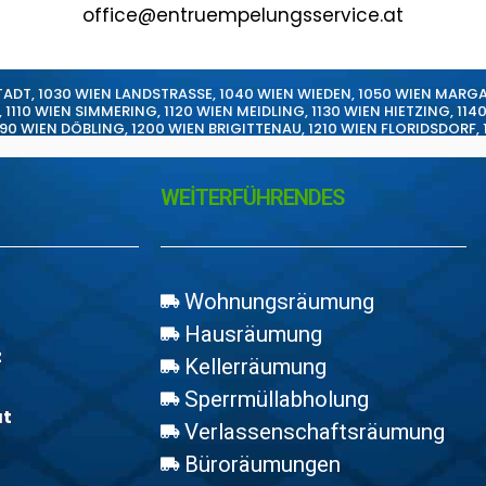
office@entruempelungsservice.at
TADT
,
1030 WIEN LANDSTRASSE
,
1040 WIEN WIEDEN
,
1050 WIEN MARG
,
1110 WIEN SIMMERING
,
1120 WIEN MEIDLING
,
1130 WIEN HIETZING
,
114
190 WIEN DÖBLING
,
1200 WIEN BRIGITTENAU
,
1210 WIEN FLORIDSDORF
,
WEİTERFÜHRENDES
Wohnungsräumung
Hausräumung
z
Kellerräumung
Sperrmüllabholung
at
Verlassenschaftsräumung
Büroräumungen