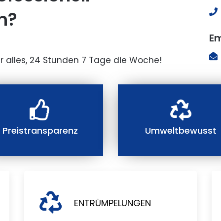
n?
Em
r alles, 24 Stunden 7 Tage die Woche!
Preistransparenz
Umweltbewusst
ENTRÜMPELUNGEN