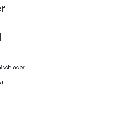
er
d
nisch oder
e!