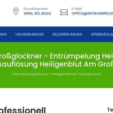
Einsatzbereich
E-Mail
WIEN, NÖ, BGLD
OFFICE@ENTRUEMPELUN
UNG
HAUSRÄUMUNG
KELLERRÄUMUNG
SPERRMÜLL
oßglockner - Entrümpelung Hei
sauflösung Heiligenblut Am Gro
Entrümpelungsservice
>
Heiligenblut am Großglockner
fessionell
Te