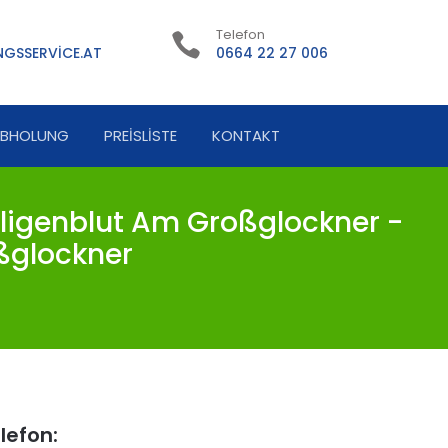
Telefon
GSSERVICE.AT
0664 22 27 006
ABHOLUNG
PREISLISTE
KONTAKT
ligenblut Am Großglockner -
ßglockner
lefon: