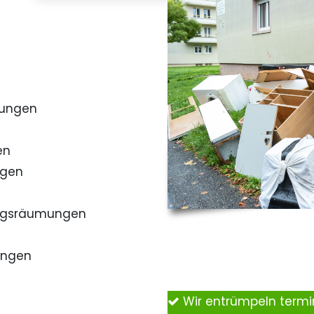
mungen
en
ngen
ngsräumungen
ungen
Wir entrümpeln term