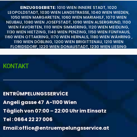
EINZUGSGEBIETE:
1010 WIEN INNERE STADT
,
1020
LEOPOLDSTADT
,
1030 WIEN LANDSTRASSE
,
1040 WIEN WIEDEN
,
1050 WIEN MARGARETEN
,
1060 WIEN MARIAHILF
,
1070 WIEN
NEUBAU
,
1080 WIEN JOSEFSTADT
,
1090 WIEN ALSERGRUND
,
1100
WIEN FAVORITEN
,
1110 WIEN SIMMERING
,
1120 WIEN MEIDLING
,
1130 WIEN HIETZING
,
1140 WIEN PENZING
,
1150 WIEN FÜNFHAUS
,
1160 WIEN OTTAKRING
,
1170 WIEN HERNALS
,
1180 WIEN WÄHRING
,
1190 WIEN DÖBLING
,
1200 WIEN BRIGITTENAU
,
1210 WIEN
FLORIDSDORF
,
1220 WIEN DONAUSTADT
,
1230 WIEN LIESING
KONTAKT
ENTRÜMPELUNGSSERVİCE
Angeli gasse 47 A-1100 Wien
Täglich von 07:00 – 22:00 Uhr im Einsatz
Tel :
0664 22 27 006
Email:
office@entruempelungsservice.at