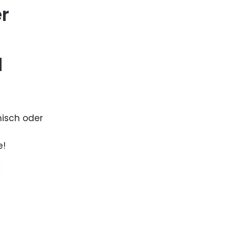
er
d
nisch oder
e!