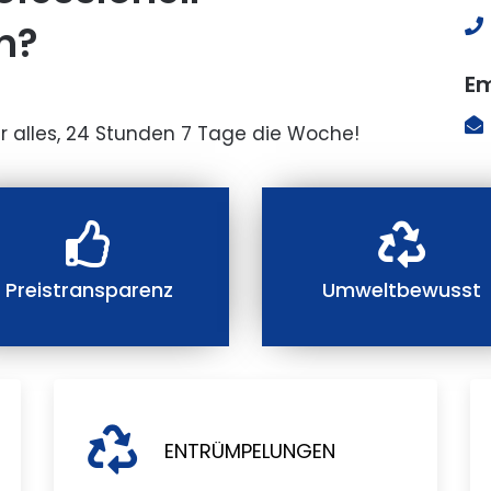
n?
Em
r alles, 24 Stunden 7 Tage die Woche!
Preistransparenz
Umweltbewusst
ENTRÜMPELUNGEN