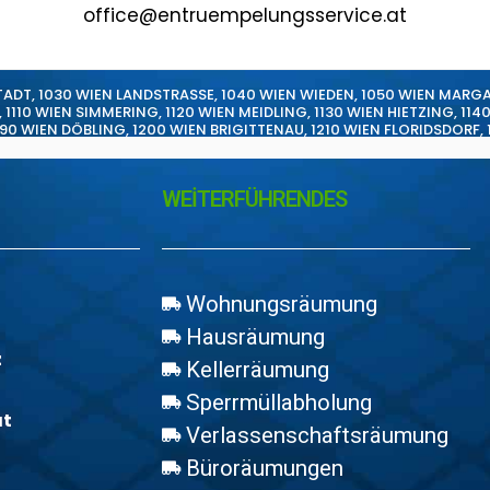
office@entruempelungsservice.at
TADT
,
1030 WIEN LANDSTRASSE
,
1040 WIEN WIEDEN
,
1050 WIEN MARG
,
1110 WIEN SIMMERING
,
1120 WIEN MEIDLING
,
1130 WIEN HIETZING
,
114
190 WIEN DÖBLING
,
1200 WIEN BRIGITTENAU
,
1210 WIEN FLORIDSDORF
,
WEİTERFÜHRENDES
Wohnungsräumung
Hausräumung
z
Kellerräumung
Sperrmüllabholung
at
Verlassenschaftsräumung
Büroräumungen