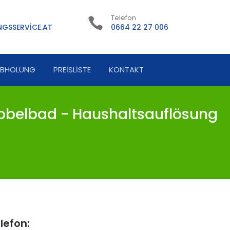
Telefon
GSSERVICE.AT
0664 22 27 006
ABHOLUNG
PREISLISTE
KONTAKT
obelbad - Haushaltsauflösung
lefon: