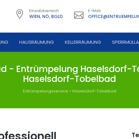
Einsatzbereich
E-Mail
WIEN, NÖ, BGLD
OFFICE@ENTRUEMPELUN
UNG
HAUSRÄUMUNG
KELLERRÄUMUNG
SPERRMÜLL
 - Entrümpelung Haselsdorf-T
Haselsdorf-Tobelbad
Entrümpelungsservice
>
Haselsdorf-Tobelbad
fessionell
Te