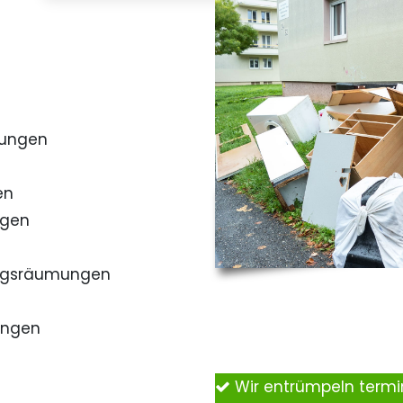
mungen
en
ngen
ngsräumungen
ungen
Wir entrümpeln term