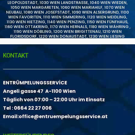
LEOPOLDSTADT
,
1030 WIEN LANDSTRASSE
,
1040 WIEN WIEDEN
,
1050 WIEN MARGARETEN
,
1060 WIEN MARIAHILF
,
1070 WIEN
NEUBAU
,
1080 WIEN JOSEFSTADT
,
1090 WIEN ALSERGRUND
,
1100
WIEN FAVORITEN
,
1110 WIEN SIMMERING
,
1120 WIEN MEIDLING
,
1130 WIEN HIETZING
,
1140 WIEN PENZING
,
1150 WIEN FÜNFHAUS
,
1160 WIEN OTTAKRING
,
1170 WIEN HERNALS
,
1180 WIEN WÄHRING
,
1190 WIEN DÖBLING
,
1200 WIEN BRIGITTENAU
,
1210 WIEN
FLORIDSDORF
,
1220 WIEN DONAUSTADT
,
1230 WIEN LIESING
KONTAKT
ENTRÜMPELUNGSSERVİCE
Angeli gasse 47 A-1100 Wien
Täglich von 07:00 – 22:00 Uhr im Einsatz
Tel :
0664 22 27 006
Email:
office@entruempelungsservice.at