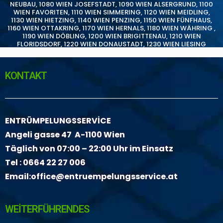
NEUBAU
,
1080 WIEN JOSEFSTADT
,
1090 WIEN ALSERGRUND
,
1100
WIEN FAVORITEN
,
1110 WIEN SIMMERING
,
1120 WIEN MEIDLING
,
1130 WIEN HIETZING
,
1140 WIEN PENZING
,
1150 WIEN FÜNFHAUS
,
1160 WIEN OTTAKRING
,
1170 WIEN HERNALS
,
1180 WIEN WÄHRING
,
1190 WIEN DÖBLING
,
1200 WIEN BRIGITTENAU
,
1210 WIEN
FLORIDSDORF
,
1220 WIEN DONAUSTADT
,
1230 WIEN LIESING
KONTAKT
ENTRÜMPELUNGSSERVİCE
Angeli gasse 47 A-1100 Wien
Täglich von 07:00 – 22:00 Uhr im Einsatz
Tel :
0664 22 27 006
Email:
office@entruempelungsservice.at
WEİTERFÜHRENDES