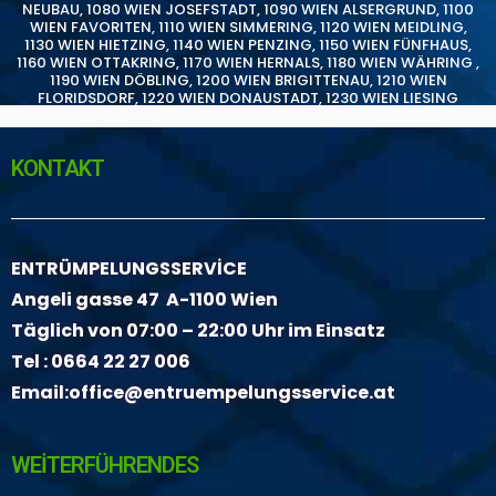
NEUBAU
,
1080 WIEN JOSEFSTADT
,
1090 WIEN ALSERGRUND
,
1100
WIEN FAVORITEN
,
1110 WIEN SIMMERING
,
1120 WIEN MEIDLING
,
1130 WIEN HIETZING
,
1140 WIEN PENZING
,
1150 WIEN FÜNFHAUS
,
1160 WIEN OTTAKRING
,
1170 WIEN HERNALS
,
1180 WIEN WÄHRING
,
1190 WIEN DÖBLING
,
1200 WIEN BRIGITTENAU
,
1210 WIEN
FLORIDSDORF
,
1220 WIEN DONAUSTADT
,
1230 WIEN LIESING
KONTAKT
ENTRÜMPELUNGSSERVİCE
Angeli gasse 47 A-1100 Wien
Täglich von 07:00 – 22:00 Uhr im Einsatz
Tel :
0664 22 27 006
Email:
office@entruempelungsservice.at
WEİTERFÜHRENDES