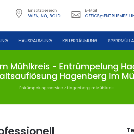
Einsatzbereich
E-Mail
WIEN, NÖ, BGLD
OFFICE@ENTRUEMPELUN
UNG
HAUSRÄUMUNG
KELLERRÄUMUNG
SPERRMÜLL
 Mühlkreis - Entrümpelung Hag
altsauflösung Hagenberg Im Müh
Entrümpelungsservice
>
Hagenberg im Mühlkreis
fessionell
Te