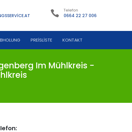
Telefon
GSSERVICE.AT
0664 22 27 006
ABHOLUNG
PREISLISTE
KONTAKT
enberg Im Mühlkreis -
lkreis
lefon: