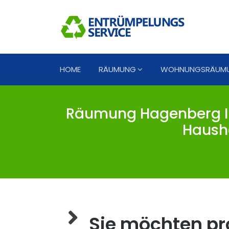
HOME
RÄUMUNG
WOHNUNGSRÄUM
Räumung Hagenberg Im
Haush
Sie möchten pro