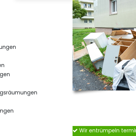
mungen
en
ngen
ngsräumungen
ungen
Wir entrümpeln term