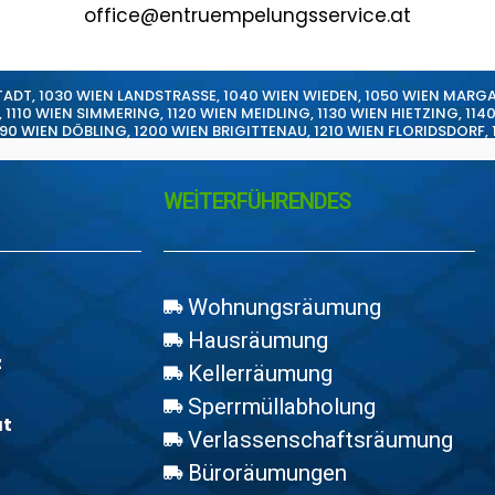
office@entruempelungsservice.at
TADT
,
1030 WIEN LANDSTRASSE
,
1040 WIEN WIEDEN
,
1050 WIEN MARG
,
1110 WIEN SIMMERING
,
1120 WIEN MEIDLING
,
1130 WIEN HIETZING
,
114
190 WIEN DÖBLING
,
1200 WIEN BRIGITTENAU
,
1210 WIEN FLORIDSDORF
,
WEİTERFÜHRENDES
Wohnungsräumung
Hausräumung
z
Kellerräumung
Sperrmüllabholung
at
Verlassenschaftsräumung
Büroräumungen