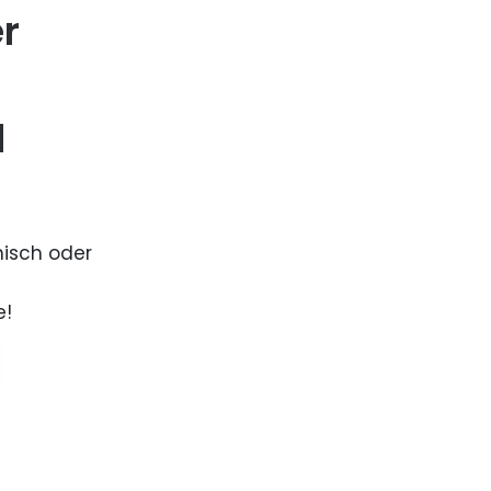
er
d
nisch oder
e!