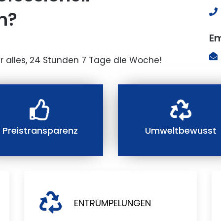
n?
Em
r alles, 24 Stunden 7 Tage die Woche!
Preistransparenz
Umweltbewusst
ENTRÜMPELUNGEN