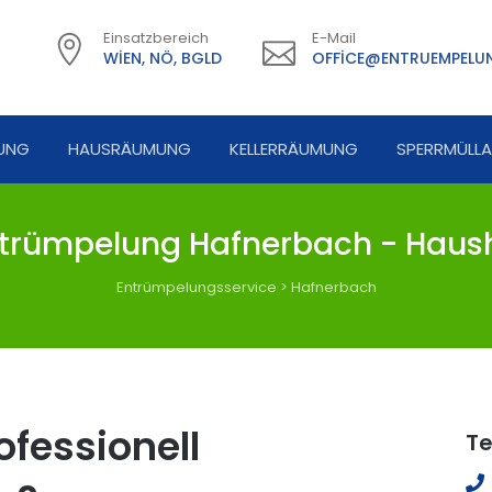
Einsatzbereich
E-Mail
WIEN, NÖ, BGLD
OFFICE@ENTRUEMPELUN
UNG
HAUSRÄUMUNG
KELLERRÄUMUNG
SPERRMÜLL
trümpelung Hafnerbach - Haush
Entrümpelungsservice
>
Hafnerbach
fessionell
Te