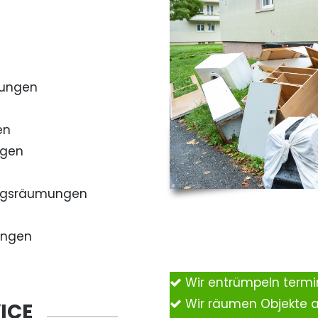
mungen
en
ngen
ngsräumungen
ungen
Wir entrümpeln term
Wir räumen Objekte 
ICE