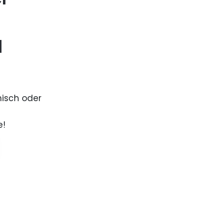
d
nisch oder
e!