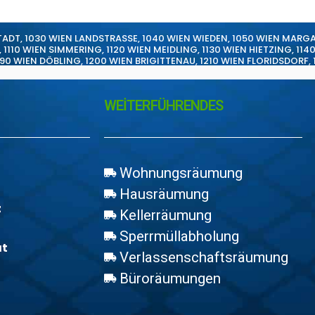
TADT
,
1030 WIEN LANDSTRASSE
,
1040 WIEN WIEDEN
,
1050 WIEN MARG
,
1110 WIEN SIMMERING
,
1120 WIEN MEIDLING
,
1130 WIEN HIETZING
,
114
190 WIEN DÖBLING
,
1200 WIEN BRIGITTENAU
,
1210 WIEN FLORIDSDORF
,
WEİTERFÜHRENDES
Wohnungsräumung
Hausräumung
z
Kellerräumung
Sperrmüllabholung
at
Verlassenschaftsräumung
Büroräumungen