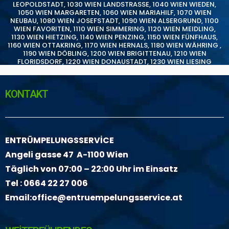
LEOPOLDSTADT
,
1030 WIEN LANDSTRASSE
,
1040 WIEN WIEDEN
,
1050 WIEN MARGARETEN
,
1060 WIEN MARIAHILF
,
1070 WIEN
NEUBAU
,
1080 WIEN JOSEFSTADT
,
1090 WIEN ALSERGRUND
,
1100
WIEN FAVORITEN
,
1110 WIEN SIMMERING
,
1120 WIEN MEIDLING
,
1130 WIEN HIETZING
,
1140 WIEN PENZING
,
1150 WIEN FÜNFHAUS
,
1160 WIEN OTTAKRING
,
1170 WIEN HERNALS
,
1180 WIEN WÄHRING
,
1190 WIEN DÖBLING
,
1200 WIEN BRIGITTENAU
,
1210 WIEN
FLORIDSDORF
,
1220 WIEN DONAUSTADT
,
1230 WIEN LIESING
KONTAKT
ENTRÜMPELUNGSSERVİCE
Angeli gasse 47 A-1100 Wien
Täglich von 07:00 – 22:00 Uhr im Einsatz
Tel :
0664 22 27 006
Email:
office@entruempelungsservice.at