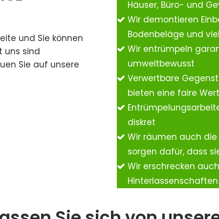
Häuser, Büro- und G
Wir demontieren Einb
Bodenbeläge und vie
Seite und Sie können
Wir entrümpeln garan
t uns sind
umweltbewusst
auen Sie auf unsere
Verwertbare Gegenst
bieten eine faire We
Entrümpelungsarbeite
diskret
Wir räumen auch die
sorgen dafür, dass si
Wir erschrecken auc
Hinterlassenschafte
assen Sie sich von unser