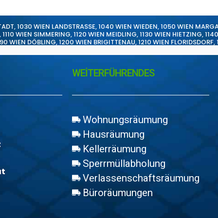
TADT
,
1030 WIEN LANDSTRASSE
,
1040 WIEN WIEDEN
,
1050 WIEN MARG
,
1110 WIEN SIMMERING
,
1120 WIEN MEIDLING
,
1130 WIEN HIETZING
,
114
190 WIEN DÖBLING
,
1200 WIEN BRIGITTENAU
,
1210 WIEN FLORIDSDORF
,
WEİTERFÜHRENDES
Wohnungsräumung
Hausräumung
z
Kellerräumung
Sperrmüllabholung
at
Verlassenschaftsräumung
Büroräumungen