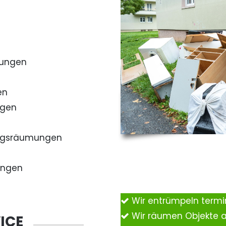
mungen
en
ngen
ngsräumungen
ungen
Wir entrümpeln term
Wir räumen Objekte 
ICE