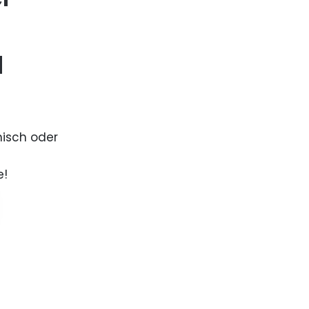
d
nisch oder
e!