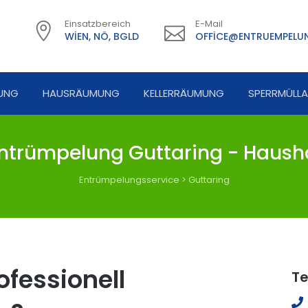
Einsatzbereich
E-Mail
WIEN, NÖ, BGLD
OFFICE@ENTRUEMPELUN
UNG
HAUSRÄUMUNG
KELLERRÄUMUNG
SPERRMÜLL
ntrümpelung Guttaring - Hausha
Entrümpelungsservice
>
Guttaring
fessionell
Te