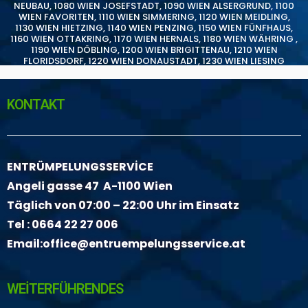
NEUBAU
,
1080 WIEN JOSEFSTADT
,
1090 WIEN ALSERGRUND
,
1100
WIEN FAVORITEN
,
1110 WIEN SIMMERING
,
1120 WIEN MEIDLING
,
1130 WIEN HIETZING
,
1140 WIEN PENZING
,
1150 WIEN FÜNFHAUS
,
1160 WIEN OTTAKRING
,
1170 WIEN HERNALS
,
1180 WIEN WÄHRING
,
1190 WIEN DÖBLING
,
1200 WIEN BRIGITTENAU
,
1210 WIEN
FLORIDSDORF
,
1220 WIEN DONAUSTADT
,
1230 WIEN LIESING
KONTAKT
ENTRÜMPELUNGSSERVİCE
Angeli gasse 47 A-1100 Wien
Täglich von 07:00 – 22:00 Uhr im Einsatz
Tel :
0664 22 27 006
Email:
office@entruempelungsservice.at
WEİTERFÜHRENDES