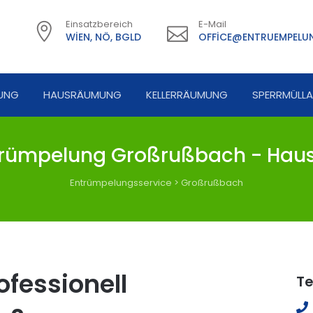
Einsatzbereich
E-Mail
WIEN, NÖ, BGLD
OFFICE@ENTRUEMPELUN
UNG
HAUSRÄUMUNG
KELLERRÄUMUNG
SPERRMÜLL
rümpelung Großrußbach - Haus
Entrümpelungsservice
>
Großrußbach
fessionell
Te