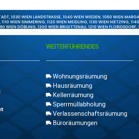
TADT
,
1030 WIEN LANDSTRASSE
,
1040 WIEN WIEDEN
,
1050 WIEN MARG
,
1110 WIEN SIMMERING
,
1120 WIEN MEIDLING
,
1130 WIEN HIETZING
,
114
190 WIEN DÖBLING
,
1200 WIEN BRIGITTENAU
,
1210 WIEN FLORIDSDORF
,
WEİTERFÜHRENDES
Wohnungsräumung
Hausräumung
z
Kellerräumung
Sperrmüllabholung
at
Verlassenschaftsräumung
Büroräumungen