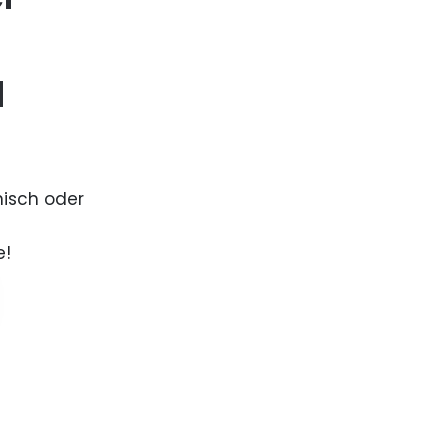
d
nisch oder
e!