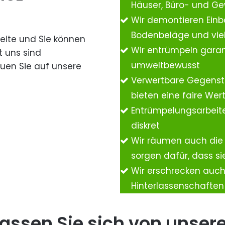
Häuser, Büro- und G
Wir demontieren Einb
Bodenbeläge und vie
Seite und Sie können
Wir entrümpeln garan
t uns sind
umweltbewusst
auen Sie auf unsere
Verwertbare Gegenst
bieten eine faire We
Entrümpelungsarbeite
diskret
Wir räumen auch die
sorgen dafür, dass si
Wir erschrecken auc
Hinterlassenschafte
assen Sie sich von unser