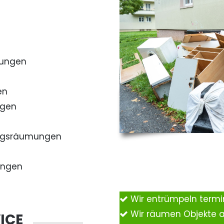
mungen
en
ngen
ngsräumungen
ungen
Wir entrümpeln term
Wir räumen Objekte 
ICE