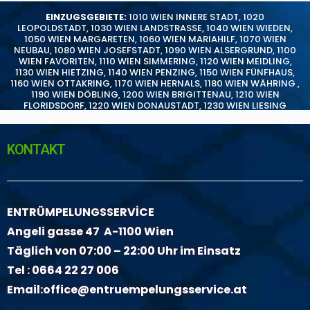
EINZUGSGEBIETE:
1010 WIEN INNERE STADT
,
1020
LEOPOLDSTADT
,
1030 WIEN LANDSTRASSE
,
1040 WIEN WIEDEN
,
1050 WIEN MARGARETEN
,
1060 WIEN MARIAHILF
,
1070 WIEN
NEUBAU
,
1080 WIEN JOSEFSTADT
,
1090 WIEN ALSERGRUND
,
1100
WIEN FAVORITEN
,
1110 WIEN SIMMERING
,
1120 WIEN MEIDLING
,
1130 WIEN HIETZING
,
1140 WIEN PENZING
,
1150 WIEN FÜNFHAUS
,
1160 WIEN OTTAKRING
,
1170 WIEN HERNALS
,
1180 WIEN WÄHRING
,
1190 WIEN DÖBLING
,
1200 WIEN BRIGITTENAU
,
1210 WIEN
FLORIDSDORF
,
1220 WIEN DONAUSTADT
,
1230 WIEN LIESING
KONTAKT
ENTRÜMPELUNGSSERVİCE
Angeli gasse 47 A-1100 Wien
Täglich von 07:00 – 22:00 Uhr im Einsatz
Tel :
0664 22 27 006
Email:
office@entruempelungsservice.at