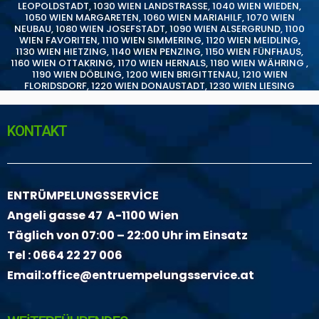
LEOPOLDSTADT
,
1030 WIEN LANDSTRASSE
,
1040 WIEN WIEDEN
,
1050 WIEN MARGARETEN
,
1060 WIEN MARIAHILF
,
1070 WIEN
NEUBAU
,
1080 WIEN JOSEFSTADT
,
1090 WIEN ALSERGRUND
,
1100
WIEN FAVORITEN
,
1110 WIEN SIMMERING
,
1120 WIEN MEIDLING
,
1130 WIEN HIETZING
,
1140 WIEN PENZING
,
1150 WIEN FÜNFHAUS
,
1160 WIEN OTTAKRING
,
1170 WIEN HERNALS
,
1180 WIEN WÄHRING
,
1190 WIEN DÖBLING
,
1200 WIEN BRIGITTENAU
,
1210 WIEN
FLORIDSDORF
,
1220 WIEN DONAUSTADT
,
1230 WIEN LIESING
KONTAKT
ENTRÜMPELUNGSSERVİCE
Angeli gasse 47 A-1100 Wien
Täglich von 07:00 – 22:00 Uhr im Einsatz
Tel :
0664 22 27 006
Email:
office@entruempelungsservice.at