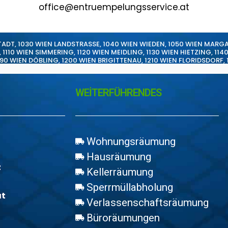
office@entruempelungsservice.at
TADT
,
1030 WIEN LANDSTRASSE
,
1040 WIEN WIEDEN
,
1050 WIEN MARG
,
1110 WIEN SIMMERING
,
1120 WIEN MEIDLING
,
1130 WIEN HIETZING
,
114
190 WIEN DÖBLING
,
1200 WIEN BRIGITTENAU
,
1210 WIEN FLORIDSDORF
,
WEİTERFÜHRENDES
Wohnungsräumung
Hausräumung
z
Kellerräumung
Sperrmüllabholung
at
Verlassenschaftsräumung
Büroräumungen