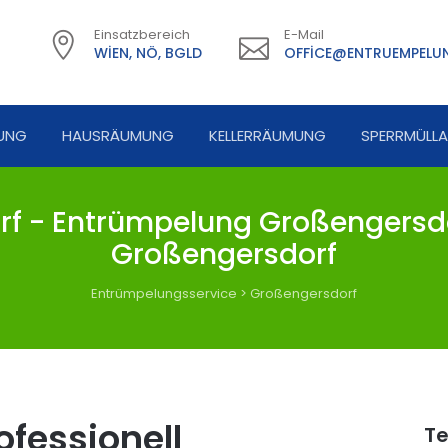
Einsatzbereich
E-Mail
WIEN, NÖ, BGLD
OFFICE@ENTRUEMPELUN
UNG
HAUSRÄUMUNG
KELLERRÄUMUNG
SPERRMÜLL
 - Entrümpelung Großengersdo
Großengersdorf
Entrümpelungsservice
>
Großengersdorf
fessionell
Te