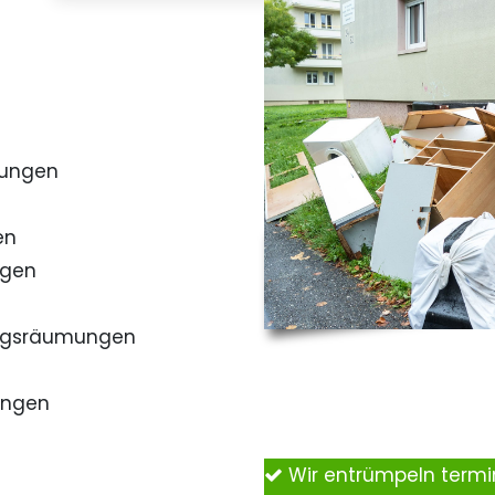
mungen
en
ngen
ngsräumungen
ungen
Wir entrümpeln term