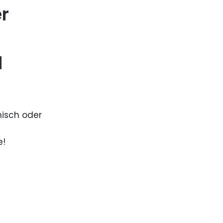
er
d
nisch oder
e!