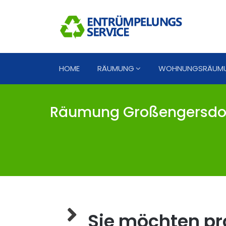
HOME
RÄUMUNG
WOHNUNGSRÄUM
Räumung Großengersdorf
Sie möchten pro