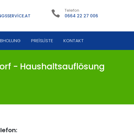
Telefon
GSSERVICE.AT
0664 22 27 006
ABHOLUNG
PREISLISTE
KONTAKT
rf - Haushaltsauflösung
lefon: