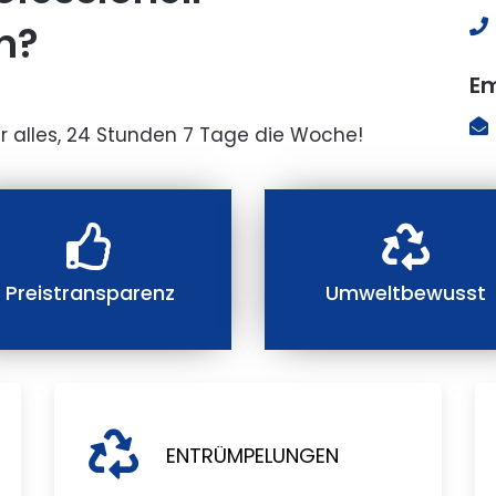
n?
Em
r alles, 24 Stunden 7 Tage die Woche!
Preistransparenz
Umweltbewusst
ENTRÜMPELUNGEN