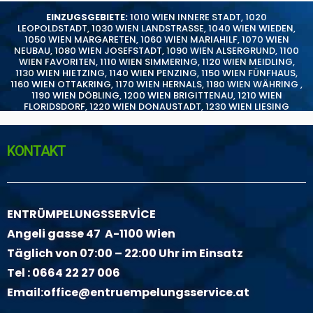
EINZUGSGEBIETE:
1010 WIEN INNERE STADT
,
1020
LEOPOLDSTADT
,
1030 WIEN LANDSTRASSE
,
1040 WIEN WIEDEN
,
1050 WIEN MARGARETEN
,
1060 WIEN MARIAHILF
,
1070 WIEN
NEUBAU
,
1080 WIEN JOSEFSTADT
,
1090 WIEN ALSERGRUND
,
1100
WIEN FAVORITEN
,
1110 WIEN SIMMERING
,
1120 WIEN MEIDLING
,
1130 WIEN HIETZING
,
1140 WIEN PENZING
,
1150 WIEN FÜNFHAUS
,
1160 WIEN OTTAKRING
,
1170 WIEN HERNALS
,
1180 WIEN WÄHRING
,
1190 WIEN DÖBLING
,
1200 WIEN BRIGITTENAU
,
1210 WIEN
FLORIDSDORF
,
1220 WIEN DONAUSTADT
,
1230 WIEN LIESING
KONTAKT
ENTRÜMPELUNGSSERVİCE
Angeli gasse 47 A-1100 Wien
Täglich von 07:00 – 22:00 Uhr im Einsatz
Tel :
0664 22 27 006
Email:
office@entruempelungsservice.at