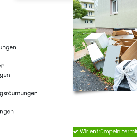
mungen
en
ngen
ngsräumungen
ungen
Wir entrümpeln term