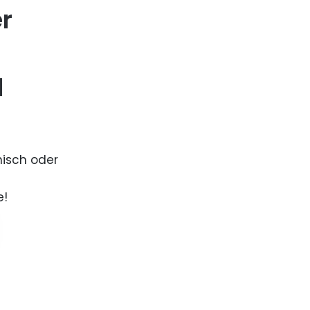
er
d
nisch oder
e!