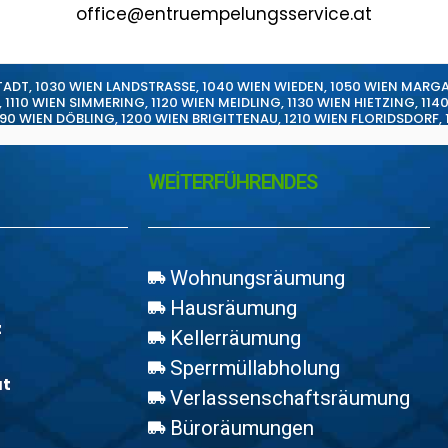
office@entruempelungsservice.at
TADT
,
1030 WIEN LANDSTRASSE
,
1040 WIEN WIEDEN
,
1050 WIEN MARG
,
1110 WIEN SIMMERING
,
1120 WIEN MEIDLING
,
1130 WIEN HIETZING
,
114
190 WIEN DÖBLING
,
1200 WIEN BRIGITTENAU
,
1210 WIEN FLORIDSDORF
,
WEİTERFÜHRENDES
Wohnungsräumung
Hausräumung
z
Kellerräumung
Sperrmüllabholung
at
Verlassenschaftsräumung
Büroräumungen