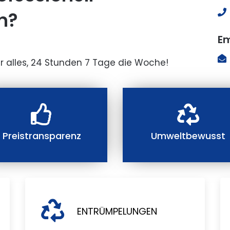
n?
Em
r alles, 24 Stunden 7 Tage die Woche!
Preistransparenz
Umweltbewusst
ENTRÜMPELUNGEN