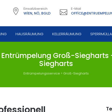
Einsatzbereich
E-Mail
WIEN, NÖ, BGLD
OFFICE@ENTRUEMPELUN
UNG
HAUSRÄUMUNG
KELLERRÄUMUNG
SPERRMÜLL
Entrümpelung Groß-Siegharts 
Siegharts
Entrümpelungsservice
>
Groß-Siegharts
fessionell
Te