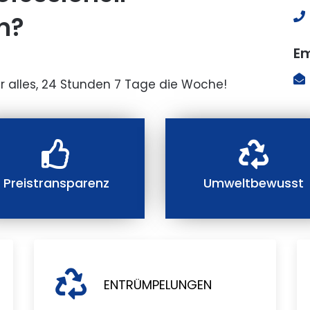
n?
Em
r alles, 24 Stunden 7 Tage die Woche!
Preistransparenz
Umweltbewusst
ENTRÜMPELUNGEN