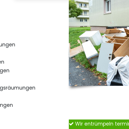
mungen
en
ngen
ngsräumungen
ungen
Wir entrümpeln term