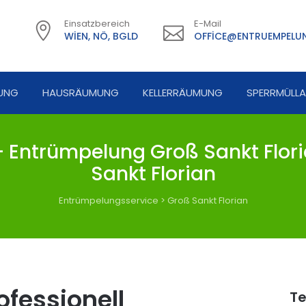
Einsatzbereich
E-Mail
WIEN, NÖ, BGLD
OFFICE@ENTRUEMPELUN
UNG
HAUSRÄUMUNG
KELLERRÄUMUNG
SPERRMÜLL
 Entrümpelung Groß Sankt Flor
Sankt Florian
Entrümpelungsservice
>
Groß Sankt Florian
fessionell
Te