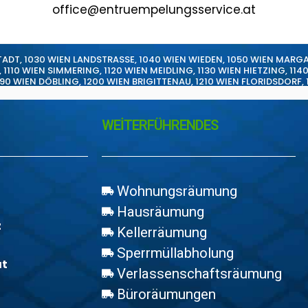
office@entruempelungsservice.at
TADT
,
1030 WIEN LANDSTRASSE
,
1040 WIEN WIEDEN
,
1050 WIEN MARG
,
1110 WIEN SIMMERING
,
1120 WIEN MEIDLING
,
1130 WIEN HIETZING
,
114
190 WIEN DÖBLING
,
1200 WIEN BRIGITTENAU
,
1210 WIEN FLORIDSDORF
,
WEİTERFÜHRENDES
Wohnungsräumung
Hausräumung
z
Kellerräumung
Sperrmüllabholung
at
Verlassenschaftsräumung
Büroräumungen