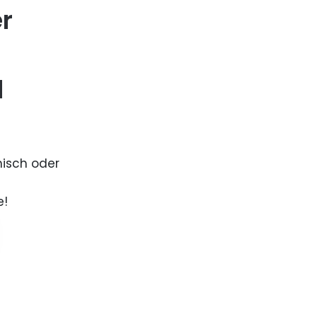
er
d
nisch oder
e!