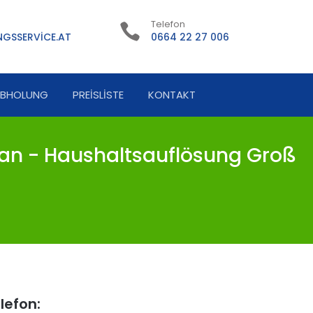
Telefon
GSSERVICE.AT
0664 22 27 006
ABHOLUNG
PREISLISTE
KONTAKT
ian - Haushaltsauflösung Groß
lefon: