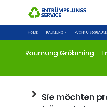
HOME
RÄUMUNG
WOHNUNGSRÄUM
Räumung Gröbming - En
Sie möchten pro