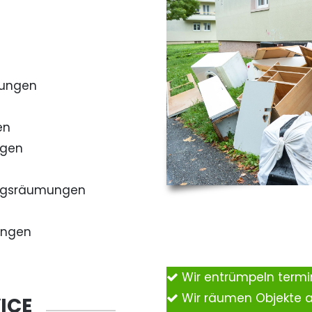
mungen
en
ngen
ngsräumungen
ungen
Wir entrümpeln term
Wir räumen Objekte 
ICE