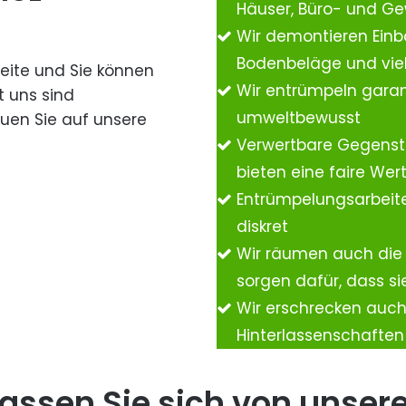
Häuser, Büro- und G
Wir demontieren Einb
Bodenbeläge und vie
Seite und Sie können
Wir entrümpeln garan
t uns sind
umweltbewusst
auen Sie auf unsere
Verwertbare Gegenst
bieten eine faire We
Entrümpelungsarbeite
diskret
Wir räumen auch die
sorgen dafür, dass si
Wir erschrecken auc
Hinterlassenschafte
assen Sie sich von unser