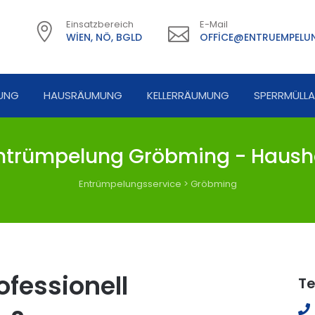
Einsatzbereich
E-Mail
WIEN, NÖ, BGLD
OFFICE@ENTRUEMPELUN
UNG
HAUSRÄUMUNG
KELLERRÄUMUNG
SPERRMÜLL
trümpelung Gröbming - Haush
Entrümpelungsservice
>
Gröbming
fessionell
Te