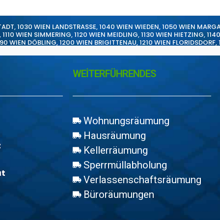
TADT
,
1030 WIEN LANDSTRASSE
,
1040 WIEN WIEDEN
,
1050 WIEN MARG
,
1110 WIEN SIMMERING
,
1120 WIEN MEIDLING
,
1130 WIEN HIETZING
,
114
190 WIEN DÖBLING
,
1200 WIEN BRIGITTENAU
,
1210 WIEN FLORIDSDORF
,
WEİTERFÜHRENDES
Wohnungsräumung
Hausräumung
z
Kellerräumung
Sperrmüllabholung
at
Verlassenschaftsräumung
Büroräumungen