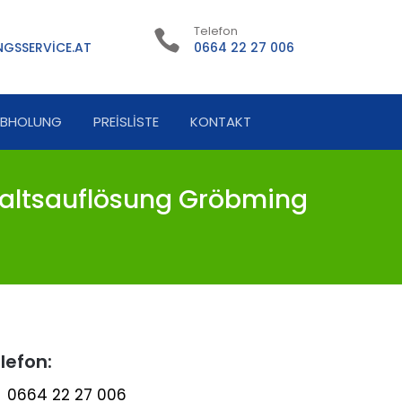
Telefon
GSSERVICE.AT
0664 22 27 006
ABHOLUNG
PREISLISTE
KONTAKT
altsauflösung Gröbming
lefon:
0664 22 27 006