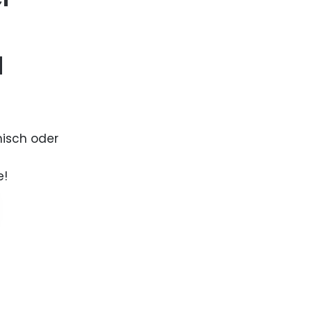
d
nisch oder
e!