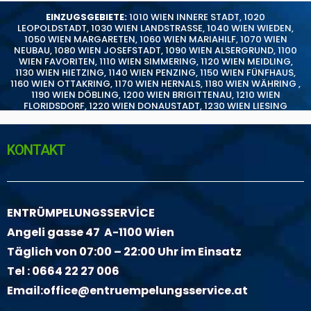
EINZUGSGEBIETE:
1010 WIEN INNERE STADT
,
1020
LEOPOLDSTADT
,
1030 WIEN LANDSTRASSE
,
1040 WIEN WIEDEN
,
1050 WIEN MARGARETEN
,
1060 WIEN MARIAHILF
,
1070 WIEN
NEUBAU
,
1080 WIEN JOSEFSTADT
,
1090 WIEN ALSERGRUND
,
1100
WIEN FAVORITEN
,
1110 WIEN SIMMERING
,
1120 WIEN MEIDLING
,
1130 WIEN HIETZING
,
1140 WIEN PENZING
,
1150 WIEN FÜNFHAUS
,
1160 WIEN OTTAKRING
,
1170 WIEN HERNALS
,
1180 WIEN WÄHRING
,
1190 WIEN DÖBLING
,
1200 WIEN BRIGITTENAU
,
1210 WIEN
FLORIDSDORF
,
1220 WIEN DONAUSTADT
,
1230 WIEN LIESING
KONTAKT
ENTRÜMPELUNGSSERVİCE
Angeli gasse 47 A-1100 Wien
Täglich von 07:00 – 22:00 Uhr im Einsatz
Tel :
0664 22 27 006
Email:
office@entruempelungsservice.at