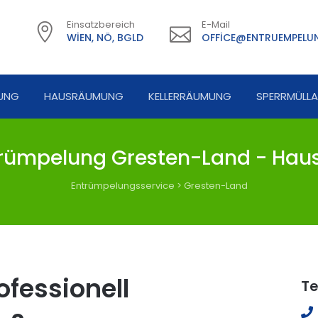
Einsatzbereich
E-Mail
WIEN, NÖ, BGLD
OFFICE@ENTRUEMPELUN
UNG
HAUSRÄUMUNG
KELLERRÄUMUNG
SPERRMÜLL
rümpelung Gresten-Land - Haus
Entrümpelungsservice
>
Gresten-Land
fessionell
Te