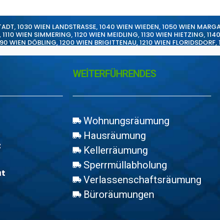
TADT
,
1030 WIEN LANDSTRASSE
,
1040 WIEN WIEDEN
,
1050 WIEN MARG
,
1110 WIEN SIMMERING
,
1120 WIEN MEIDLING
,
1130 WIEN HIETZING
,
114
190 WIEN DÖBLING
,
1200 WIEN BRIGITTENAU
,
1210 WIEN FLORIDSDORF
,
WEİTERFÜHRENDES
Wohnungsräumung
Hausräumung
z
Kellerräumung
Sperrmüllabholung
at
Verlassenschaftsräumung
Büroräumungen