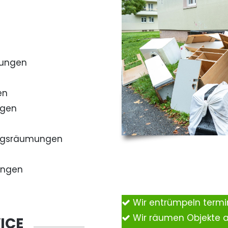
mungen
en
ngen
ngsräumungen
ungen
Wir entrümpeln term
Wir räumen Objekte 
ICE