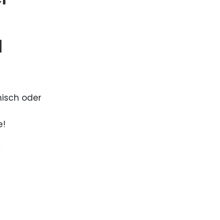
d
nisch oder
e!