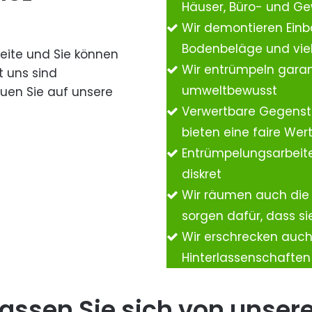
Häuser, Büro- und G
Wir demontieren Einb
Bodenbeläge und vie
Seite und Sie können
Wir entrümpeln garan
t uns sind
umweltbewusst
auen Sie auf unsere
Verwertbare Gegenst
bieten eine faire We
Entrümpelungsarbeite
diskret
Wir räumen auch die
sorgen dafür, dass si
Wir erschrecken auc
Hinterlassenschafte
assen Sie sich von unser