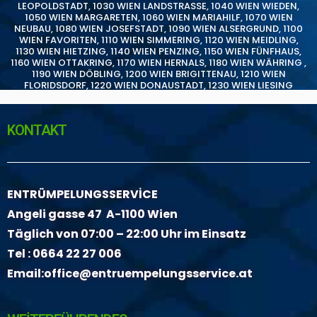
LEOPOLDSTADT
,
1030 WIEN LANDSTRASSE
,
1040 WIEN WIEDEN
,
1050 WIEN MARGARETEN
,
1060 WIEN MARIAHILF
,
1070 WIEN
NEUBAU
,
1080 WIEN JOSEFSTADT
,
1090 WIEN ALSERGRUND
,
1100
WIEN FAVORITEN
,
1110 WIEN SIMMERING
,
1120 WIEN MEIDLING
,
1130 WIEN HIETZING
,
1140 WIEN PENZING
,
1150 WIEN FÜNFHAUS
,
1160 WIEN OTTAKRING
,
1170 WIEN HERNALS
,
1180 WIEN WÄHRING
,
1190 WIEN DÖBLING
,
1200 WIEN BRIGITTENAU
,
1210 WIEN
FLORIDSDORF
,
1220 WIEN DONAUSTADT
,
1230 WIEN LIESING
KONTAKT
ENTRÜMPELUNGSSERVİCE
Angeli gasse 47 A-1100 Wien
Täglich von 07:00 – 22:00 Uhr im Einsatz
Tel :
0664 22 27 006
Email:
office@entruempelungsservice.at