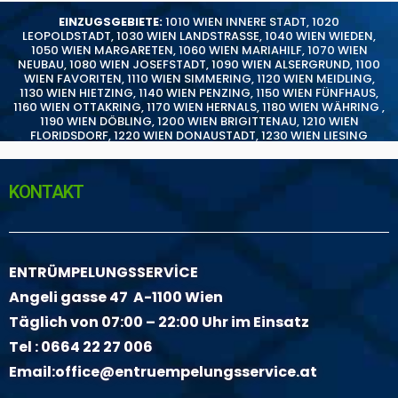
EINZUGSGEBIETE:
1010 WIEN INNERE STADT
,
1020
LEOPOLDSTADT
,
1030 WIEN LANDSTRASSE
,
1040 WIEN WIEDEN
,
1050 WIEN MARGARETEN
,
1060 WIEN MARIAHILF
,
1070 WIEN
NEUBAU
,
1080 WIEN JOSEFSTADT
,
1090 WIEN ALSERGRUND
,
1100
WIEN FAVORITEN
,
1110 WIEN SIMMERING
,
1120 WIEN MEIDLING
,
1130 WIEN HIETZING
,
1140 WIEN PENZING
,
1150 WIEN FÜNFHAUS
,
1160 WIEN OTTAKRING
,
1170 WIEN HERNALS
,
1180 WIEN WÄHRING
,
1190 WIEN DÖBLING
,
1200 WIEN BRIGITTENAU
,
1210 WIEN
FLORIDSDORF
,
1220 WIEN DONAUSTADT
,
1230 WIEN LIESING
KONTAKT
ENTRÜMPELUNGSSERVİCE
Angeli gasse 47 A-1100 Wien
Täglich von 07:00 – 22:00 Uhr im Einsatz
Tel :
0664 22 27 006
Email:
office@entruempelungsservice.at