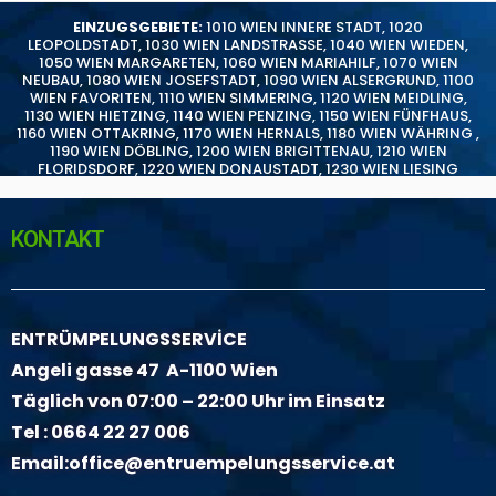
EINZUGSGEBIETE:
1010 WIEN INNERE STADT
,
1020
LEOPOLDSTADT
,
1030 WIEN LANDSTRASSE
,
1040 WIEN WIEDEN
,
1050 WIEN MARGARETEN
,
1060 WIEN MARIAHILF
,
1070 WIEN
NEUBAU
,
1080 WIEN JOSEFSTADT
,
1090 WIEN ALSERGRUND
,
1100
WIEN FAVORITEN
,
1110 WIEN SIMMERING
,
1120 WIEN MEIDLING
,
1130 WIEN HIETZING
,
1140 WIEN PENZING
,
1150 WIEN FÜNFHAUS
,
1160 WIEN OTTAKRING
,
1170 WIEN HERNALS
,
1180 WIEN WÄHRING
,
1190 WIEN DÖBLING
,
1200 WIEN BRIGITTENAU
,
1210 WIEN
FLORIDSDORF
,
1220 WIEN DONAUSTADT
,
1230 WIEN LIESING
KONTAKT
ENTRÜMPELUNGSSERVİCE
Angeli gasse 47 A-1100 Wien
Täglich von 07:00 – 22:00 Uhr im Einsatz
Tel :
0664 22 27 006
Email:
office@entruempelungsservice.at