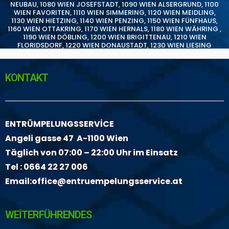
NEUBAU
,
1080 WIEN JOSEFSTADT
,
1090 WIEN ALSERGRUND
,
1100
WIEN FAVORITEN
,
1110 WIEN SIMMERING
,
1120 WIEN MEIDLING
,
1130 WIEN HIETZING
,
1140 WIEN PENZING
,
1150 WIEN FÜNFHAUS
,
1160 WIEN OTTAKRING
,
1170 WIEN HERNALS
,
1180 WIEN WÄHRING
,
1190 WIEN DÖBLING
,
1200 WIEN BRIGITTENAU
,
1210 WIEN
FLORIDSDORF
,
1220 WIEN DONAUSTADT
,
1230 WIEN LIESING
KONTAKT
ENTRÜMPELUNGSSERVİCE
Angeli gasse 47 A-1100 Wien
Täglich von 07:00 – 22:00 Uhr im Einsatz
Tel :
0664 22 27 006
Email:
office@entruempelungsservice.at
WEİTERFÜHRENDES