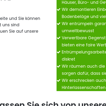
Häuser, Büro- und G
Wir demontieren Einb
Bodenbeläge und vie
Seite und Sie können
Wir entrümpeln garan
t uns sind
umweltbewusst
auen Sie auf unsere
Verwertbare Gegenst
bieten eine faire We
Entrümpelungsarbeite
diskret
Wir räumen auch die
sorgen dafür, dass si
Wir erschrecken auc
Hinterlassenschafte
assen Sie sich von unser