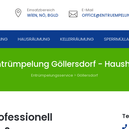
Einsatzbereich
E-Mail
WIEN, NÖ, BGLD
OFFICE@ENTRUEMPELUN
UNG
HAUSRÄUMUNG
KELLERRÄUMUNG
SPERRMÜLL
trümpelung Göllersdorf - Haush
Entrümpelungsservice
>
Göllersdorf
fessionell
Te