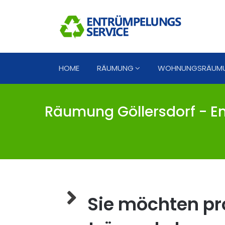
HOME
RÄUMUNG
WOHNUNGSRÄUM
Räumung Göllersdorf - En
Sie möchten pro