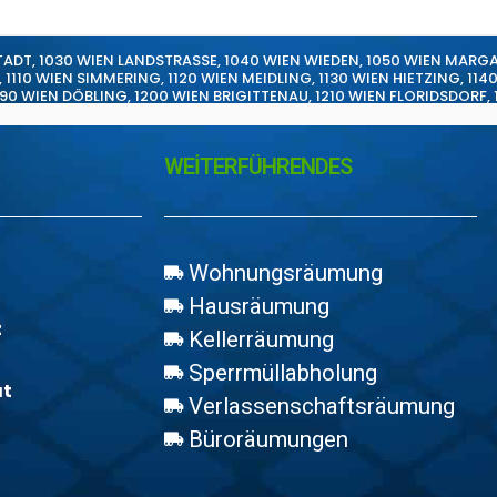
TADT
,
1030 WIEN LANDSTRASSE
,
1040 WIEN WIEDEN
,
1050 WIEN MARG
,
1110 WIEN SIMMERING
,
1120 WIEN MEIDLING
,
1130 WIEN HIETZING
,
114
190 WIEN DÖBLING
,
1200 WIEN BRIGITTENAU
,
1210 WIEN FLORIDSDORF
,
WEİTERFÜHRENDES
Wohnungsräumung
Hausräumung
z
Kellerräumung
Sperrmüllabholung
at
Verlassenschaftsräumung
Büroräumungen