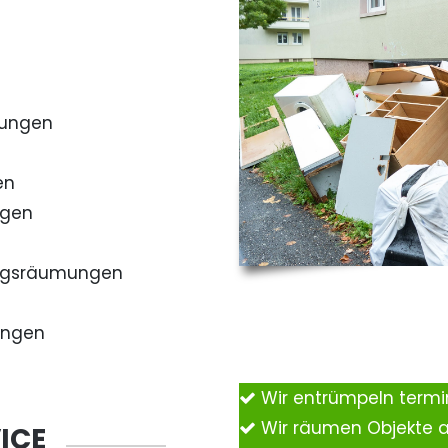
mungen
en
ngen
ngsräumungen
ungen
Wir entrümpeln term
Wir räumen Objekte 
ICE