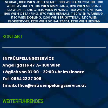
NEUBAU
,
1080 WIEN JOSEFSTADT
,
1090 WIEN ALSERGRUND
,
1100
WIEN FAVORITEN
,
1110 WIEN SIMMERING
,
1120 WIEN MEIDLING
,
1130 WIEN HIETZING
,
1140 WIEN PENZING
,
1150 WIEN FÜNFHAUS
,
1160 WIEN OTTAKRING
,
1170 WIEN HERNALS
,
1180 WIEN WÄHRING
,
1190 WIEN DÖBLING
,
1200 WIEN BRIGITTENAU
,
1210 WIEN
FLORIDSDORF
,
1220 WIEN DONAUSTADT
,
1230 WIEN LIESING
KONTAKT
ENTRÜMPELUNGSSERVİCE
Angeli gasse 47 A-1100 Wien
Täglich von 07:00 – 22:00 Uhr im Einsatz
Tel :
0664 22 27 006
Email:
office@entruempelungsservice.at
WEİTERFÜHRENDES