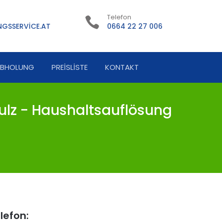
Telefon
GSSERVICE.AT
0664 22 27 006
ABHOLUNG
PREISLISTE
KONTAKT
lz - Haushaltsauflösung
lefon: