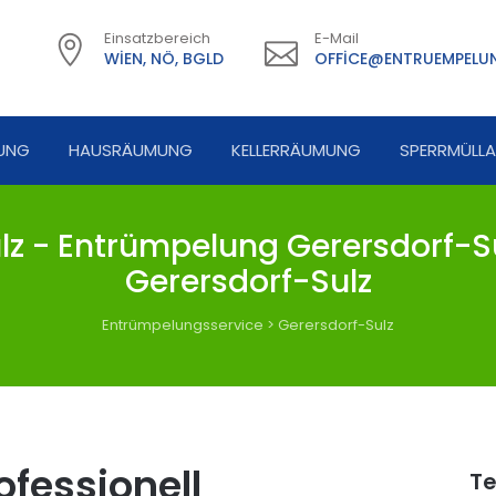
Einsatzbereich
E-Mail
WIEN, NÖ, BGLD
OFFICE@ENTRUEMPELUN
UNG
HAUSRÄUMUNG
KELLERRÄUMUNG
SPERRMÜLL
z - Entrümpelung Gerersdorf-Su
Gerersdorf-Sulz
Entrümpelungsservice
>
Gerersdorf-Sulz
fessionell
Te