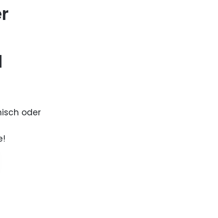
er
d
nisch oder
e!