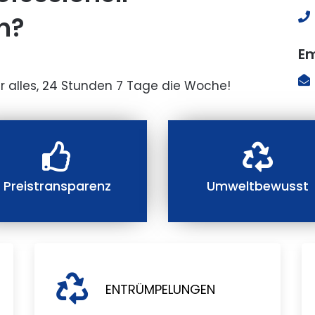
n?
Em
r alles, 24 Stunden 7 Tage die Woche!
Preistransparenz
Umweltbewusst
ENTRÜMPELUNGEN