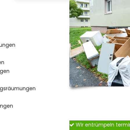
mungen
en
ngen
ngsräumungen
ungen
Wir entrümpeln term