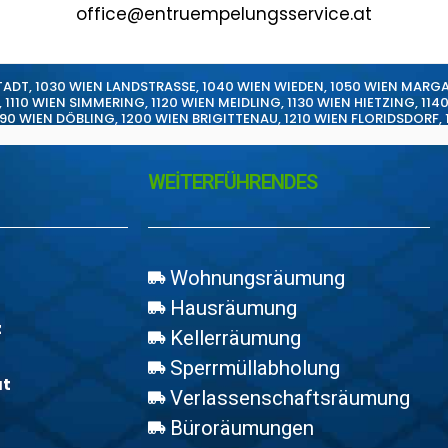
office@entruempelungsservice.at
TADT
,
1030 WIEN LANDSTRASSE
,
1040 WIEN WIEDEN
,
1050 WIEN MARG
,
1110 WIEN SIMMERING
,
1120 WIEN MEIDLING
,
1130 WIEN HIETZING
,
114
190 WIEN DÖBLING
,
1200 WIEN BRIGITTENAU
,
1210 WIEN FLORIDSDORF
,
WEİTERFÜHRENDES
Wohnungsräumung
Hausräumung
z
Kellerräumung
Sperrmüllabholung
at
Verlassenschaftsräumung
Büroräumungen