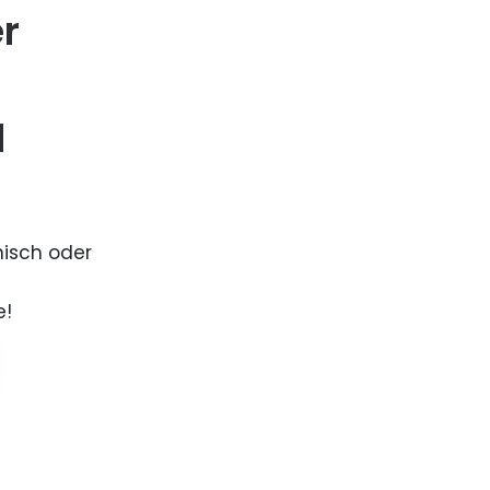
er
d
nisch oder
e!