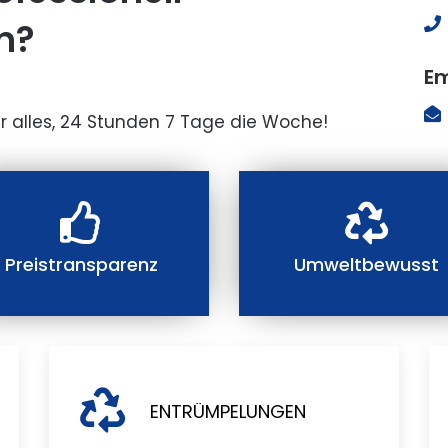
n?
Em
r alles, 24 Stunden 7 Tage die Woche!
Preistransparenz
Umweltbewusst
ENTRÜMPELUNGEN