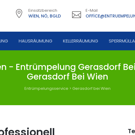
Einsatzbereich
E-Mail
WIEN, NÖ, BGLD
OFFICE@ENTRUEMPELUN
UNG
HAUSRÄUMUNG
KELLERRÄUMUNG
SPERRMÜLL
n - Entrümpelung Gerasdorf Bei
Gerasdorf Bei Wien
Entrümpelungsservice
>
Gerasdorf bei Wien
fessionell
Te