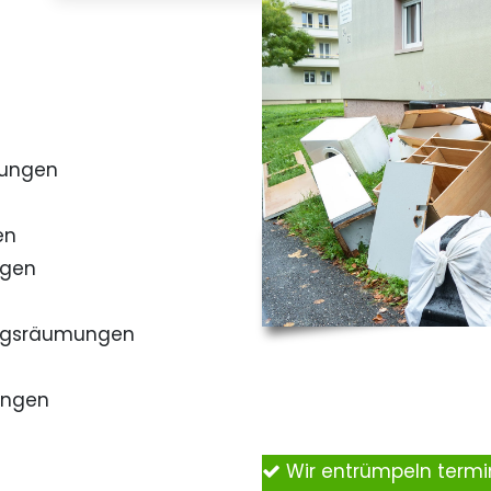
mungen
en
ngen
ngsräumungen
ungen
Wir entrümpeln term