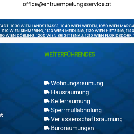
office@entruempelungsservice.at
TADT
,
1030 WIEN LANDSTRASSE
,
1040 WIEN WIEDEN
,
1050 WIEN MARG
,
1110 WIEN SIMMERING
,
1120 WIEN MEIDLING
,
1130 WIEN HIETZING
,
114
190 WIEN DÖBLING
,
1200 WIEN BRIGITTENAU
,
1210 WIEN FLORIDSDORF
,
WEİTERFÜHRENDES
Wohnungsräumung
Hausräumung
z
Kellerräumung
Sperrmüllabholung
at
Verlassenschaftsräumung
Büroräumungen