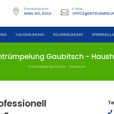
Einsatzbereich
E-Mail
WIEN, NÖ, BGLD
OFFICE@ENTRUEMPELUN
UNG
HAUSRÄUMUNG
KELLERRÄUMUNG
SPERRMÜLL
trümpelung Gaubitsch - Haush
Entrümpelungsservice
>
Gaubitsch
fessionell
Te