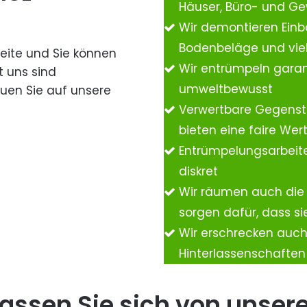
Häuser, Büro- und G
Wir demontieren Einb
Bodenbeläge und vie
Seite und Sie können
Wir entrümpeln garan
t uns sind
umweltbewusst
auen Sie auf unsere
Verwertbare Gegenst
bieten eine faire We
Entrümpelungsarbeite
diskret
Wir räumen auch die
sorgen dafür, dass si
Wir erschrecken auc
Hinterlassenschafte
assen Sie sich von unser