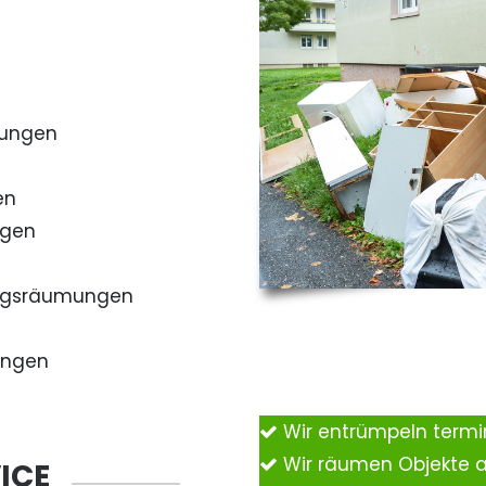
mungen
en
ngen
ngsräumungen
ungen
Wir entrümpeln term
Wir räumen Objekte 
ICE