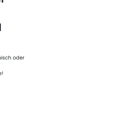
d
nisch oder
e!