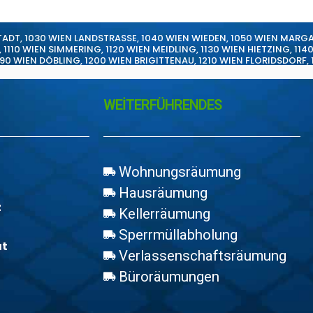
TADT
,
1030 WIEN LANDSTRASSE
,
1040 WIEN WIEDEN
,
1050 WIEN MARG
,
1110 WIEN SIMMERING
,
1120 WIEN MEIDLING
,
1130 WIEN HIETZING
,
114
190 WIEN DÖBLING
,
1200 WIEN BRIGITTENAU
,
1210 WIEN FLORIDSDORF
,
WEİTERFÜHRENDES
Wohnungsräumung
Hausräumung
z
Kellerräumung
Sperrmüllabholung
at
Verlassenschaftsräumung
Büroräumungen