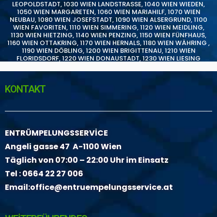
LEOPOLDSTADT
,
1030 WIEN LANDSTRASSE
,
1040 WIEN WIEDEN
,
1050 WIEN MARGARETEN
,
1060 WIEN MARIAHILF
,
1070 WIEN
NEUBAU
,
1080 WIEN JOSEFSTADT
,
1090 WIEN ALSERGRUND
,
1100
WIEN FAVORITEN
,
1110 WIEN SIMMERING
,
1120 WIEN MEIDLING
,
1130 WIEN HIETZING
,
1140 WIEN PENZING
,
1150 WIEN FÜNFHAUS
,
1160 WIEN OTTAKRING
,
1170 WIEN HERNALS
,
1180 WIEN WÄHRING
,
1190 WIEN DÖBLING
,
1200 WIEN BRIGITTENAU
,
1210 WIEN
FLORIDSDORF
,
1220 WIEN DONAUSTADT
,
1230 WIEN LIESING
KONTAKT
ENTRÜMPELUNGSSERVİCE
Angeli gasse 47 A-1100 Wien
Täglich von 07:00 – 22:00 Uhr im Einsatz
Tel :
0664 22 27 006
Email:
office@entruempelungsservice.at