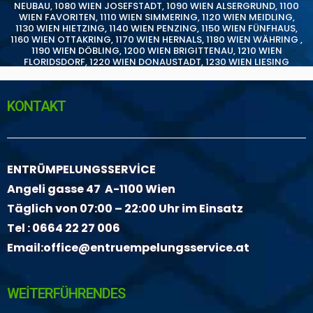
NEUBAU
,
1080 WIEN JOSEFSTADT
,
1090 WIEN ALSERGRUND
,
1100
WIEN FAVORITEN
,
1110 WIEN SIMMERING
,
1120 WIEN MEIDLING
,
1130 WIEN HIETZING
,
1140 WIEN PENZING
,
1150 WIEN FÜNFHAUS
,
1160 WIEN OTTAKRING
,
1170 WIEN HERNALS
,
1180 WIEN WÄHRING
,
1190 WIEN DÖBLING
,
1200 WIEN BRIGITTENAU
,
1210 WIEN
FLORIDSDORF
,
1220 WIEN DONAUSTADT
,
1230 WIEN LIESING
KONTAKT
ENTRÜMPELUNGSSERVİCE
Angeli gasse 47 A-1100 Wien
Täglich von 07:00 – 22:00 Uhr im Einsatz
Tel :
0664 22 27 006
Email:
office@entruempelungsservice.at
WEİTERFÜHRENDES