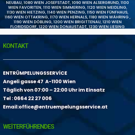
NEUBAU
,
1080 WIEN JOSEFSTADT
,
1090 WIEN ALSERGRUND
,
1100
WIEN FAVORITEN
,
1110 WIEN SIMMERING
,
1120 WIEN MEIDLING
,
1130 WIEN HIETZING
,
1140 WIEN PENZING
,
1150 WIEN FÜNFHAUS
,
1160 WIEN OTTAKRING
,
1170 WIEN HERNALS
,
1180 WIEN WÄHRING
,
1190 WIEN DÖBLING
,
1200 WIEN BRIGITTENAU
,
1210 WIEN
FLORIDSDORF
,
1220 WIEN DONAUSTADT
,
1230 WIEN LIESING
KONTAKT
ENTRÜMPELUNGSSERVİCE
Angeli gasse 47 A-1100 Wien
Täglich von 07:00 – 22:00 Uhr im Einsatz
Tel :
0664 22 27 006
Email:
office@entruempelungsservice.at
WEİTERFÜHRENDES