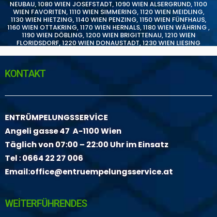
NEUBAU
,
1080 WIEN JOSEFSTADT
,
1090 WIEN ALSERGRUND
,
1100
WIEN FAVORITEN
,
1110 WIEN SIMMERING
,
1120 WIEN MEIDLING
,
1130 WIEN HIETZING
,
1140 WIEN PENZING
,
1150 WIEN FÜNFHAUS
,
1160 WIEN OTTAKRING
,
1170 WIEN HERNALS
,
1180 WIEN WÄHRING
,
1190 WIEN DÖBLING
,
1200 WIEN BRIGITTENAU
,
1210 WIEN
FLORIDSDORF
,
1220 WIEN DONAUSTADT
,
1230 WIEN LIESING
KONTAKT
ENTRÜMPELUNGSSERVİCE
Angeli gasse 47 A-1100 Wien
Täglich von 07:00 – 22:00 Uhr im Einsatz
Tel :
0664 22 27 006
Email:
office@entruempelungsservice.at
WEİTERFÜHRENDES